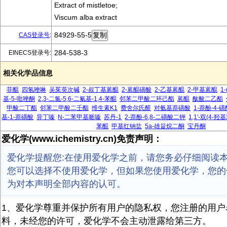
Extract of mistletoe;
Viscum alba extract
84929-55-5
CAS登录号
:
284-538-3
EINECS登录号:
相关化学品信息
菲醌
四氢唑啉
吴茱萸次碱
2-叔丁基蒽醌
2-蒽醌磺酸
2-乙基蒽醌
2-甲基蒽醌
1
基-5-吡唑酮
2,3-二氯-5,6-二氰基-1,4-苯醌
邻苯二甲酸二环己酯
蒽醌
酞酸二乙酯
甲酸二丁酯
邻苯二甲酸二壬酯
维生素K1
费舍尔氏醛
对氨基萘磺酸
1-萘酚-4-磺
基-1-萘磺酸
异丁嗪
N-二苯甲基哌嗪
苏丹-1
2-萘酚-6,8-二磺酸二钾
1,1'-双(4-
苯醌
甲基红钠盐
5a-雄甾烷二酮
宝丹酮
爱化学(www.ichemistry.cn)免责声明：
爱化学提醒您:在使用爱化学之前，请您务必仔细阅读
您可以选择不使用爱化学，但如果您使用爱化学，您的
为对本声明全部内容的认可。
1、爱化学尊重并保护所有用户的隐私权，您注册的用户
料，未经您的许可，爱化学不会主动泄露给第三方。