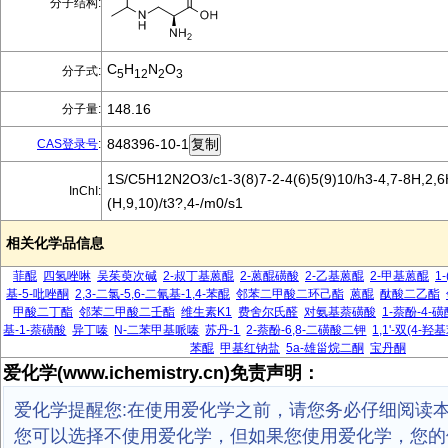
分子结构:
C
H
N
O
分子式:
5
12
2
3
148.16
分子量:
848396-10-1
CAS登录号
:
1S/C5H12N2O3/c1-3(8)7-2-4(6)5(9)10/h3-4,7-8H,2,6
InChI:
(H,9,10)/t3?,4-/m0/s1
相关化学品信息
菲醌
四氢唑啉
吴茱萸次碱
2-叔丁基蒽醌
2-蒽醌磺酸
2-乙基蒽醌
2-甲基蒽醌
1
基-5-吡唑酮
2,3-二氯-5,6-二氰基-1,4-苯醌
邻苯二甲酸二环己酯
蒽醌
酞酸二乙酯
甲酸二丁酯
邻苯二甲酸二壬酯
维生素K1
费舍尔氏醛
对氨基萘磺酸
1-萘酚-4-磺
基-1-萘磺酸
异丁嗪
N-二苯甲基哌嗪
苏丹-1
2-萘酚-6,8-二磺酸二钾
1,1'-双(4-
苯醌
甲基红钠盐
5a-雄甾烷二酮
宝丹酮
爱化学(www.ichemistry.cn)免责声明：
爱化学提醒您:在使用爱化学之前，请您务必仔细阅读
您可以选择不使用爱化学，但如果您使用爱化学，您的