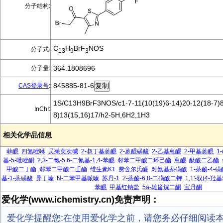
分子结构:
C
H
BrF
NOS
分子式:
13
9
3
364.1808696
分子量:
845885-81-6
CAS登录号
:
1S/C13H9BrF3NOS/c1-7-11(10(19)6-14)20-12(18-7)8
InChI:
8)13(15,16)17/h2-5H,6H2,1H3
相关化学品信息
菲醌
四氢唑啉
吴茱萸次碱
2-叔丁基蒽醌
2-蒽醌磺酸
2-乙基蒽醌
2-甲基蒽醌
1
基-5-吡唑酮
2,3-二氯-5,6-二氰基-1,4-苯醌
邻苯二甲酸二环己酯
蒽醌
酞酸二乙酯
甲酸二丁酯
邻苯二甲酸二壬酯
维生素K1
费舍尔氏醛
对氨基萘磺酸
1-萘酚-4-磺
基-1-萘磺酸
异丁嗪
N-二苯甲基哌嗪
苏丹-1
2-萘酚-6,8-二磺酸二钾
1,1'-双(4-
苯醌
甲基红钠盐
5a-雄甾烷二酮
宝丹酮
爱化学(www.ichemistry.cn)免责声明：
爱化学提醒您:在使用爱化学之前，请您务必仔细阅读