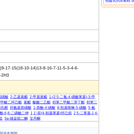
创建试剂库教程
-17-15(18-10-14)13-8-16-7-11-5-3-4-6-
1-2H3
醌磺酸
2-乙基蒽醌
2-甲基蒽醌
1-(2,5-二氯-4-磺酸苯基)-3-甲
二甲酸二环己酯
蒽醌
酞酸二乙酯
邻苯二甲酸二异丁酯
邻苯二
尔氏醛
对氨基萘磺酸
1-萘酚-4-磺酸
8-羟基喹啉-5-磺酸
5-氨
萘酚-6,8-二磺酸二钾
1,1'-双(4-羟基苯基)环己烷
2,5-二苯基-1,4-
盐
5a-雄甾烷二酮
宝丹酮
阅读本声明。