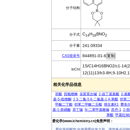
分子结构:
C
H
BNO
分子式:
14
16
2
241.09334
分子量:
844891-01-6
CAS登录号
:
1S/C14H16BNO2/c1-14(2)9
InChI:
12(11)13/h3-8H,9-10H2,
相关化学品信息
菲醌
四氢唑啉
吴茱萸次碱
2-叔丁基蒽醌
2-蒽
基-5-吡唑酮
2,3-二氯-5,6-二氰基-1,4-苯醌
邻苯
甲酸二丁酯
邻苯二甲酸二壬酯
维生素K1
费舍
基-1-萘磺酸
异丁嗪
N-二苯甲基哌嗪
苏丹-1
2-
苯醌
甲基红钠
爱化学(www.ichemistry.cn)免责声明：
爱化学提醒您:在使用爱化学之前，请您务必仔细