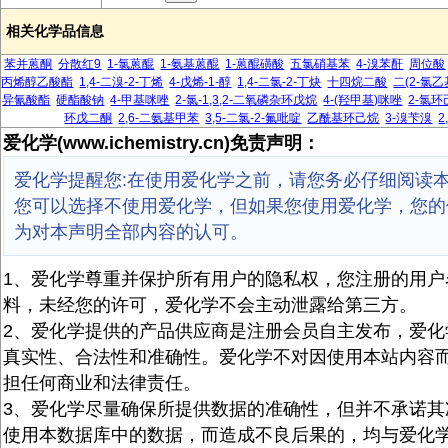
相关化学品信息
苯并蒽酮
分散红9
1-氯蒽醌
1-氨基蒽醌
1-蒽醌磺酸
五氯硝基苯
4-溴苯酐
周位酸
丙烯醇乙酸酯
1,4-二溴-2-丁烯
4-戊烯-1-醇
1,4-二氯-2-丁炔
十四烷二酸
二(2-氯
异氰酸酯
硬酯酸钠
4-甲基咪唑
2-氯-1,3,2-二氧磷杂环戊烷
4-(羟甲基)咪唑
2-氯环
环戊二酮
2,6-二氨基甲苯
3,5-二氯-2-氟吡啶
乙酰基环己烷
3-溴苄溴
2
爱化学(www.ichemistry.cn)免责声明：
爱化学提醒您:在使用爱化学之前，请您务必仔细阅读
您可以选择不使用爱化学，但如果您使用爱化学，您的
为对本声明全部内容的认可。
1、爱化学尊重并保护所有用户的隐私权，您注册的用户
料，未经您的许可，爱化学不会主动泄露给第三方。
2、爱化学提供的产品供应商是注册会员自主发布，爱化
真实性、合法性和准确性。爱化学不对因使用本站内容
担任何商业和法律责任。
3、爱化学尽量确保所提供数据的准确性，但并不承诺其
使用本数据库中的数据，而造成不良后果的，均与爱化