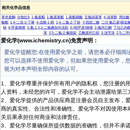
相关化学品信息
苯并蒽酮
分散红9
1-氯蒽醌
1-氨基蒽醌
1-蒽醌磺酸
五氯硝基苯
4-溴苯酐
周位酸
酸酯
1,4-二溴-2-丁烯
4-戊烯-1-醇
1,4-二氯-2-丁炔
十四烷二酸
二(2-氯乙基)胺盐
钠
4-甲基咪唑
2-氯-1,3,2-二氧磷杂环戊烷
4-(羟甲基)咪唑
2-氯环己酮
丁位己内
苯
3,5-二氯-2-氟吡啶
乙酰基环己烷
3-溴苄溴
2,5-二
爱化学(www.ichemistry.cn)免责声明：
爱化学提醒您:在使用爱化学之前，请您务必仔细阅
您可以选择不使用爱化学，但如果您使用爱化学，
视为对本声明全部内容的认可。
1、爱化学尊重并保护所有用户的隐私权，您注册的
人资料，未经您的许可，爱化学不会主动泄露给第三
2、爱化学提供的产品供应商是注册会员自主发布，
商的真实性、合法性和准确性。爱化学不对因使用本
关后果承担任何商业和法律责任。
3、爱化学尽量确保所提供数据的准确性，但并不承