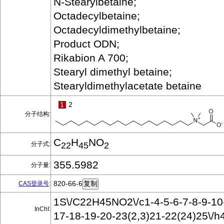
N-Stearylbetaine;
Octadecylbetaine;
Octadecyldimethylbetaine;
Product ODN;
Rikabion A 700;
Stearyl dimethyl betaine;
Stearyldimethylacetate betaine
1
2
分子结构:
C
H
NO
分子式:
22
45
2
355.5982
分子量:
820-66-6
CAS登录号
:
1S\/C22H45NO2\/c1-4-5-6-7-8-9-10
InChI:
17-18-19-20-23(2,3)21-22(24)25\/