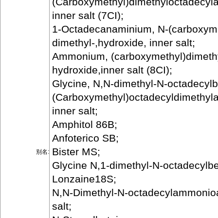
(Carboxymethyl)dimethyloctadecy
inner salt (7CI);
1-Octadecanaminium, N-(carboxyme
dimethyl-,hydroxide, inner salt;
Ammonium, (carboxymethyl)dimethy
hydroxide,inner salt (8CI);
Glycine, N,N-dimethyl-N-octadecylb
(Carboxymethyl)octadecyldimethy
inner salt;
Amphitol 86B;
Anfoterico SB;
Bister MS;
别名:
Glycine N,1-dimethyl-N-octadecylbe
Lonzaine18S;
N,N-Dimethyl-N-octadecylammonioac
salt;