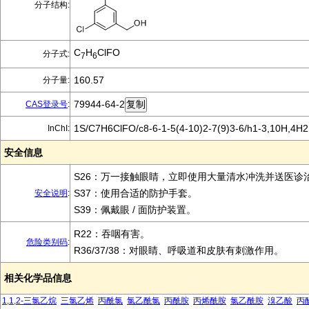
分子结构:
C
H
ClFO
分子式:
7
6
160.57
分子量:
79944-64-2
CAS登录号
:
1S/C7H6ClFO/c8-6-1-5(4-10)2-7(9)3-6/h1-3,10H,4H2
InChI:
安全信息
S26：万一接触眼睛，立即使用大量清水冲洗并送医诊
S37：使用合适的防护手套。
安全说明
:
S39：佩戴眼 / 面防护装置。
R22：吞咽有害。
危险类别码
:
R36/37/38：对眼睛、呼吸道和皮肤有刺激作用。
相关化学品信息
1,1,2-三氯乙烷
三氯乙烯
丙酰氯
氯乙酰氯
丙酰胺
丙烯酰胺
氯乙酰胺
溴乙酸
丙