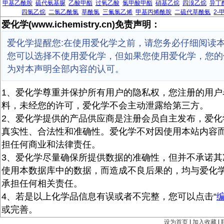
甲基乙酰胺
硫代氨基脲
乙酸甲酯
过氧乙酸
氯甲酸甲酯
硝基乙烷
四溴乙烷
异丁
四氯乙烷
二氯乙酰氯
草酰氯
三氟氯乙烯
甲基丙烯酰胺
二硫代草酰氨
2-
爱化学(www.ichemistry.cn)免责声明：
爱化学提醒您:在使用爱化学之前，请您务必仔细阅读
您可以选择不使用爱化学，但如果您使用爱化学，您的
为对本声明全部内容的认可。
1、爱化学尊重并保护所有用户的隐私权，您注册的用户
料，未经您的许可，爱化学不会主动泄露给第三方。
2、爱化学提供的产品供应商是注册会员自主发布，爱化
真实性、合法性和准确性。爱化学不对因使用本站内容
担任何商业和法律责任。
3、爱化学尽量确保所提供数据的准确性，但并不承诺其
使用本数据库中的数据，而造成不良后果的，均与爱化
承担任何相关责任。
4、若是以上化学品信息有误或者不完整，您可以点击“
或完善。
设为首页
|
加入收藏
|