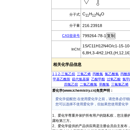
C
H
N
O
分子式:
11
12
4
216.23918
分子量:
799264-78-1
CAS登录号
:
1S/C11H12N4O/c1-15-10-5
InChI:
6,8H,3-4H2,1H3,(H,12,16
相关化学品信息
1,1,2-三氯乙烷
三氯乙烯
丙酰氯
氯乙酰氯
丙酰
甲基乙酰胺
硫代氨基脲
乙酸甲酯
过氧乙酸
氯甲
四氯乙烷
二氯乙酰氯
草酰氯
三氟氯乙烯
爱化学(www.ichemistry.cn)免责声明：
爱化学提醒您:在使用爱化学之前，请您务必仔细
您可以选择不使用爱化学，但如果您使用爱化学
1、爱化学尊重并保护所有用户的隐私权，您注册
露给第三方。
2、爱化学提供的产品供应商是注册会员自主发布