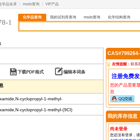
化学品名录
msds查询
VIP产品
化学品查询
我的试剂库查询
msds查询
化学结构查询
78-1
1
CAS#799264
友情提醒：
联系
下载PDF格式
编辑本词条
注册免费发
您的产品需要
信息
息
xamide,N-cyclopropyl-1-methyl-
xamide,N-cyclopropyl-1-methyl-(9CI)
我的库存信息
尚未登录
您还没有登录，