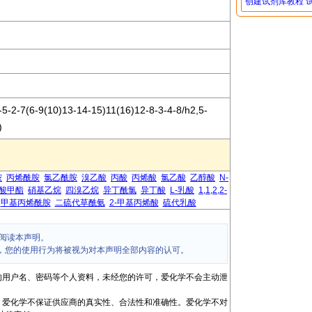
创建试剂库教程
-2-7(6-9(10)13-14-15)11(16)12-8-3-4-8/h2,5-
)
胺
丙烯酰胺
氯乙酰胺
溴乙酸
丙酸
丙烯酸
氯乙酸
乙醇酸
N-
酸甲酯
硝基乙烷
四溴乙烷
异丁酰氯
异丁酸
L-乳酸
1,1,2,2-
甲基丙烯酰胺
二硫代草酰氨
2-甲基丙烯酸
硫代乳酸
阅读本声明。
，您的使用行为将被视为对本声明全部内容的认可。
的用户名、密码等个人资料，未经您的许可，爱化学不会主动泄
，爱化学不保证供应商的真实性、合法性和准确性。爱化学不对