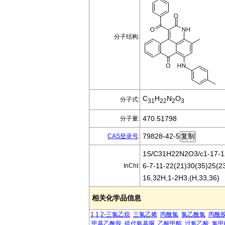
分子结构:
C
H
N
O
分子式:
31
22
2
3
470.51798
分子量:
79828-42-5
CAS登录号
:
1S/C31H22N2O3/c1-17-12
6-7-11-22(21)30(35)25(2
InChI:
16,32H,1-2H3,(H,33,36)
相关化学品信息
1,1,2-三氯乙烷
三氯乙烯
丙酰氯
氯乙酰氯
丙酰
甲基乙酰胺
硫代氨基脲
乙酸甲酯
过氧乙酸
氯甲