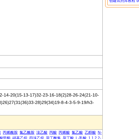
创建试剂库教程
-14-20(15-13-17)32-23-16-18(2)28-26-24(21-10-
3)26)27(31(36)33-28)29(34)19-8-4-3-5-9-19/h3-
胺
丙烯酰胺
氯乙酰胺
溴乙酸
丙酸
丙烯酸
氯乙酸
乙醇酸
N-
酸甲酯
硝基乙烷
四溴乙烷
异丁酰氯
异丁酸
L-乳酸
1,1,2,2-