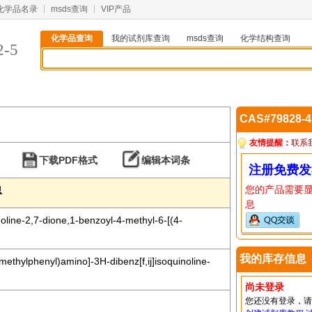
化学品名录
msds查询
VIP产品
化学品查询
我的试剂库查询
msds查询
化学结构查询
2-5
CAS#79828-
友情提醒：
联系
下载PDF格式
编辑本词条
注册免费发
您的产品需要
息
息
line-2,7-dione,1-benzoyl-4-methyl-6-[(4-
我的库存信息
methylphenyl)amino]-3H-dibenz[f,ij]isoquinoline-
尚未登录
您还没有登录，