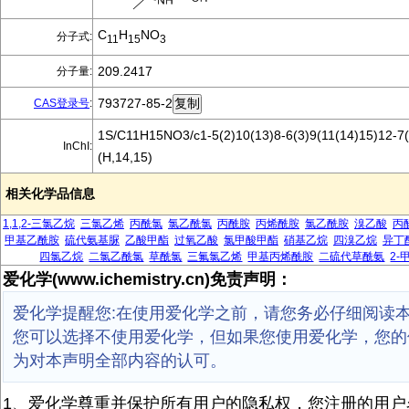
C
H
NO
分子式:
11
15
3
209.2417
分子量:
793727-85-2
CAS登录号
:
1S/C11H15NO3/c1-5(2)10(13)8-6(3)9(11(14)15)12-7(
InChI:
(H,14,15)
相关化学品信息
1,1,2-三氯乙烷
三氯乙烯
丙酰氯
氯乙酰氯
丙酰胺
丙烯酰胺
氯乙酰胺
溴乙酸
丙
甲基乙酰胺
硫代氨基脲
乙酸甲酯
过氧乙酸
氯甲酸甲酯
硝基乙烷
四溴乙烷
异丁
四氯乙烷
二氯乙酰氯
草酰氯
三氟氯乙烯
甲基丙烯酰胺
二硫代草酰氨
2-
爱化学(www.ichemistry.cn)免责声明：
爱化学提醒您:在使用爱化学之前，请您务必仔细阅读
您可以选择不使用爱化学，但如果您使用爱化学，您的
为对本声明全部内容的认可。
1、爱化学尊重并保护所有用户的隐私权，您注册的用户