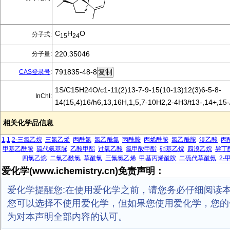
C
H
O
分子式:
15
24
220.35046
分子量:
791835-48-8
CAS登录号
:
1S/C15H24O/c1-11(2)13-7-9-15(10-13)12(3)6-5-8-
InChI:
14(15,4)16/h6,13,16H,1,5,7-10H2,2-4H3/t13-,14+,15
相关化学品信息
1,1,2-三氯乙烷
三氯乙烯
丙酰氯
氯乙酰氯
丙酰胺
丙烯酰胺
氯乙酰胺
溴乙酸
丙
甲基乙酰胺
硫代氨基脲
乙酸甲酯
过氧乙酸
氯甲酸甲酯
硝基乙烷
四溴乙烷
异丁
四氯乙烷
二氯乙酰氯
草酰氯
三氟氯乙烯
甲基丙烯酰胺
二硫代草酰氨
2-
爱化学(www.ichemistry.cn)免责声明：
爱化学提醒您:在使用爱化学之前，请您务必仔细阅读
您可以选择不使用爱化学，但如果您使用爱化学，您的
为对本声明全部内容的认可。