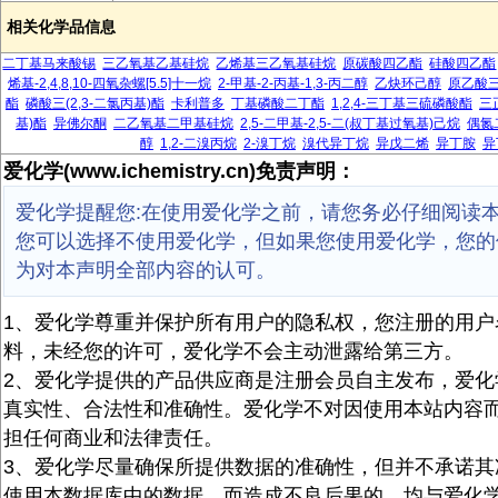
相关化学品信息
二丁基马来酸锡
三乙氧基乙基硅烷
乙烯基三乙氧基硅烷
原碳酸四乙酯
硅酸四乙酯
烯基-2,4,8,10-四氧杂螺[5.5]十一烷
2-甲基-2-丙基-1,3-丙二醇
乙炔环己醇
原乙酸
酯
磷酸三(2,3-二氯丙基)酯
卡利普多
丁基磷酸二丁酯
1,2,4-三丁基三硫磷酸酯
三
基)酯
异佛尔酮
二乙氧基二甲基硅烷
2,5-二甲基-2,5-二(叔丁基过氧基)己烷
偶氮
醇
1,2-二溴丙烷
2-溴丁烷
溴代异丁烷
异戊二烯
异丁胺
异
爱化学(www.ichemistry.cn)免责声明：
爱化学提醒您:在使用爱化学之前，请您务必仔细阅读
您可以选择不使用爱化学，但如果您使用爱化学，您的
为对本声明全部内容的认可。
1、爱化学尊重并保护所有用户的隐私权，您注册的用户
料，未经您的许可，爱化学不会主动泄露给第三方。
2、爱化学提供的产品供应商是注册会员自主发布，爱化
真实性、合法性和准确性。爱化学不对因使用本站内容
担任何商业和法律责任。
3、爱化学尽量确保所提供数据的准确性，但并不承诺其
使用本数据库中的数据，而造成不良后果的，均与爱化