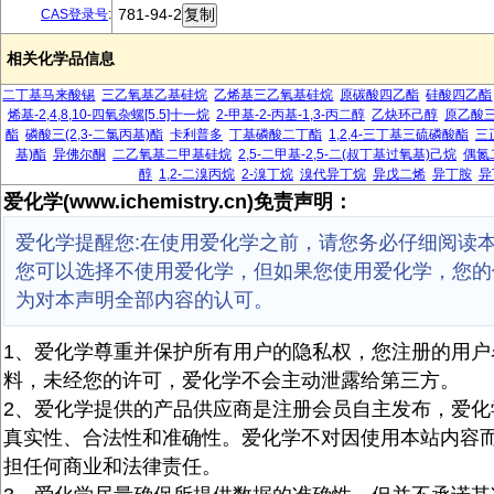
781-94-2
CAS登录号
:
相关化学品信息
二丁基马来酸锡
三乙氧基乙基硅烷
乙烯基三乙氧基硅烷
原碳酸四乙酯
硅酸四乙酯
烯基-2,4,8,10-四氧杂螺[5.5]十一烷
2-甲基-2-丙基-1,3-丙二醇
乙炔环己醇
原乙酸
酯
磷酸三(2,3-二氯丙基)酯
卡利普多
丁基磷酸二丁酯
1,2,4-三丁基三硫磷酸酯
三
基)酯
异佛尔酮
二乙氧基二甲基硅烷
2,5-二甲基-2,5-二(叔丁基过氧基)己烷
偶氮
醇
1,2-二溴丙烷
2-溴丁烷
溴代异丁烷
异戊二烯
异丁胺
异
爱化学(www.ichemistry.cn)免责声明：
爱化学提醒您:在使用爱化学之前，请您务必仔细阅读
您可以选择不使用爱化学，但如果您使用爱化学，您的
为对本声明全部内容的认可。
1、爱化学尊重并保护所有用户的隐私权，您注册的用户
料，未经您的许可，爱化学不会主动泄露给第三方。
2、爱化学提供的产品供应商是注册会员自主发布，爱化
真实性、合法性和准确性。爱化学不对因使用本站内容
担任何商业和法律责任。