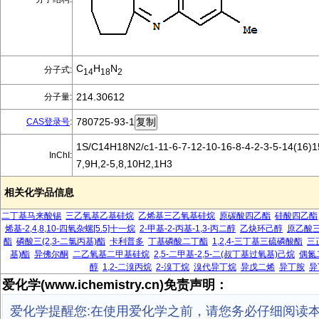
C
H
N
分子式:
14
18
2
214.30612
分子量:
780725-93-1
CAS登录号
:
1S/C14H18N2/c1-11-6-7-12-10-16-8-4-2-3-5-14(16)1
InChI:
7,9H,2-5,8,10H2,1H3
相关化学品信息
二丁基马来酸锡
三乙氧基乙基硅烷
乙烯基三乙氧基硅烷
原碳酸四乙酯
硅酸四乙酯
烯基-2,4,8,10-四氧杂螺[5.5]十一烷
2-甲基-2-丙基-1,3-丙二醇
乙炔环己醇
原乙酸
酯
磷酸三(2,3-二氯丙基)酯
卡利普多
丁基磷酸二丁酯
1,2,4-三丁基三硫磷酸酯
三
基)酯
异佛尔酮
二乙氧基二甲基硅烷
2,5-二甲基-2,5-二(叔丁基过氧基)己烷
偶氮
醇
1,2-二溴丙烷
2-溴丁烷
溴代异丁烷
异戊二烯
异丁胺
异
爱化学(www.ichemistry.cn)免责声明：
爱化学提醒您:在使用爱化学之前，请您务必仔细阅读