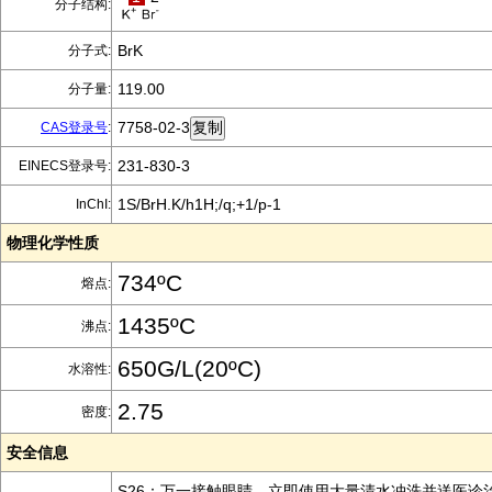
分子结构:
BrK
分子式:
119.00
分子量:
7758-02-3
CAS登录号
:
231-830-3
EINECS登录号:
1S/BrH.K/h1H;/q;+1/p-1
InChI:
物理化学性质
734ºC
熔点:
1435ºC
沸点:
650G/L(20ºC)
水溶性:
2.75
密度:
安全信息
S26：万一接触眼睛，立即使用大量清水冲洗并送医诊