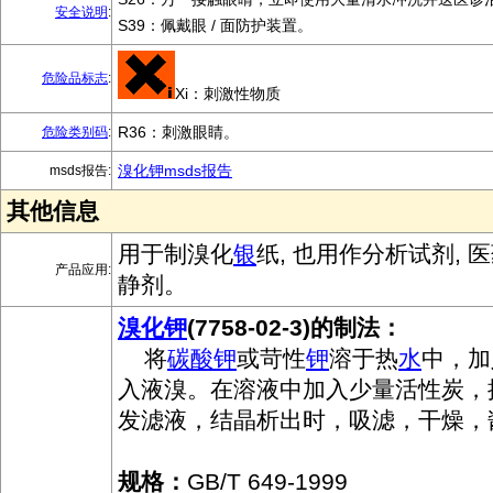
安全说明
:
S39：佩戴眼 / 面防护装置。
危险品标志
:
Xi：刺激性物质
R36：刺激眼睛。
危险类别码
:
溴化钾msds报告
msds报告:
其他信息
用于制溴化
银
纸, 也用作分析试剂,
产品应用:
静剂。
溴化钾
(7758-02-3)的制法：
将
碳酸钾
或苛性
钾
溶于热
水
中，加
入液溴。在溶液中加入少量活性炭，
发滤液，结晶析出时，吸滤，干燥，
规格：
GB/T 649-1999