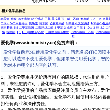
钡(Ba)/%≤ 0.002 0.00
相关化学品信息
赤霉素
酚酞
格鲁米特
喷托维林
乙基(异戊基)丙二酸二乙酯
氯塞酮
2,2-二(4-羟
二溴-5,5-二甲基海因
熊果酸
柏木脑
乙酸柏木酯
1-苯基环戊烷羧酸
1-苯基-1-氰
麻皂苷元
5,5-二甲基海因
二聚环戊二烯
3-甲基-3-戊醇
3-甲基-1-戊炔-3-醇
2,2-
酯
杨梅醛
1,1,1-三(羟甲基)乙烷
三羟甲基氨基甲烷
乙酰柠檬酸三乙酯
乙酰柠檬
酯
爱化学(www.ichemistry.cn)免责声明：
爱化学提醒您:在使用爱化学之前，请您务必仔细阅读
您可以选择不使用爱化学，但如果您使用爱化学，您的
为对本声明全部内容的认可。
1、爱化学尊重并保护所有用户的隐私权，您注册的用户
料，未经您的许可，爱化学不会主动泄露给第三方。
2、爱化学提供的产品供应商是注册会员自主发布，爱化
真实性、合法性和准确性。爱化学不对因使用本站内容
担任何商业和法律责任。