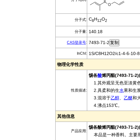
C
H
O
分子式:
8
12
2
140.18
分子量:
7493-71-2
CAS登录号
:
1S/C8H12O2/c1-4-6-10-8(
InChI:
物理化学性质
惕各
酸
烯丙酯(7493-71-
1.其外观呈无色至淡黄
2.具柔和的生
水
果和生
性质描述:
3.混溶于
乙醇
、
乙醚
和
4.沸点153℃。
其他信息
惕各酸烯丙酯(7493-71-
产品应用:
本品是一种香料。主要用