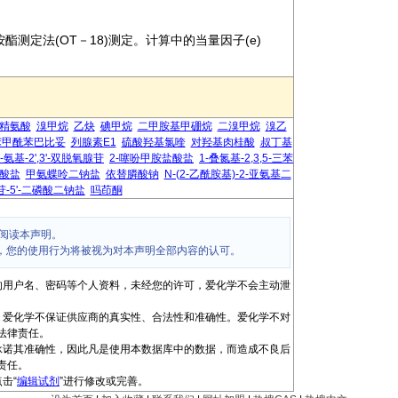
酯测定法(OT－18)测定。计算中的当量因子(e)
-精氨酸
溴甲烷
乙炔
碘甲烷
二甲胺基甲硼烷
二溴甲烷
溴乙
苯甲酰苯巴比妥
列腺素E1
硫酸羟基氯喹
对羟基肉桂酸
叔丁基
'-氨基-2',3'-双脱氧腺苷
2-噻吩甲胺盐酸盐
1-叠氮基-2,3,5-三苯
盐酸盐
甲氨蝶呤二钠盐
依替膦酸钠
N-(2-乙酰胺基)-2-亚氨基二
苷-5'-二磷酸二钠盐
吗茚酮
阅读本声明。
，您的使用行为将被视为对本声明全部内容的认可。
的用户名、密码等个人资料，未经您的许可，爱化学不会主动泄
，爱化学不保证供应商的真实性、合法性和准确性。爱化学不对
法律责任。
承诺其准确性，因此凡是使用本数据库中的数据，而造成不良后
责任。
击“
编辑试剂
”进行修改或完善。