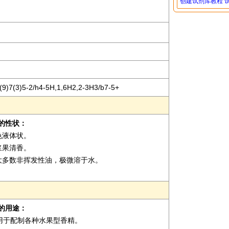
创建试剂库教程
9)7(3)5-2/h4-5H,1,6H2,2-3H3/b7-5+
2)的性状：
色液体状。
浆果清香。
大多数非挥发性油，极微溶于水。
2)的用途：
于配制各种水果型香精。