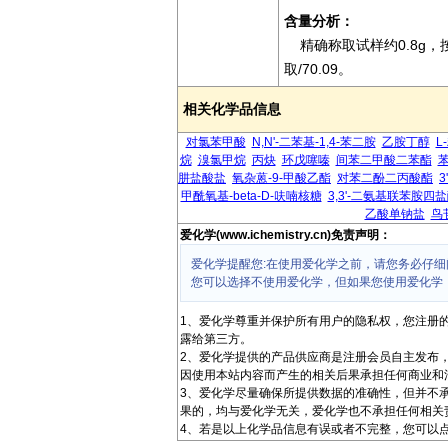
含量分析：
精确称取试样约0.8g，按
取/70.09。
相关化学品信息
对氯苯甲酸
N,N'-二苯基-1,4-苯二胺
乙胺丁醇
L
烷
溴氯甲烷
丙炔
环戊噻嗪
间苯二甲酸二苯酯
肼盐酸盐
氧杂蒽-9-甲酸乙酯
对苯二酚二丙酸酯
3
甲酰氧基-beta-D-呋喃核糖
3,3'-二氨基联苯胺四
乙酸单钠盐
鸟
爱化学(www.ichemistry.cn)免责声明：
爱化学提醒您:在使用爱化学之前，请您务必仔细
您可以选择不使用爱化学，但如果您使用爱化学
1、爱化学尊重并保护所有用户的隐私权，您注册
露给第三方。
2、爱化学提供的产品供应商是注册会员自主发布
因使用本站内容而产生的相关后果承担任何商业和
3、爱化学尽量确保所提供数据的准确性，但并不
果的，均与爱化学无关，爱化学也不承担任何相关
4、若是以上化学品信息有误或者不完整，您可以点