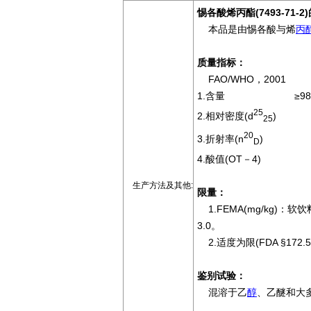
惕各酸烯丙酯(7493-71-
本品是由惕各酸与烯
丙
质量指标：
FAO/WHO，2001
1.含量 ≥98.
25
2.相对密度(d
) 0.
25
20
3.折射率(n
) 1.45
D
4.酸值(OT－4) ≤
生产方法及其他:
限量：
1.FEMA(mg/kg)：软饮
3.0。
2.适度为限(FDA §172.5
鉴别试验：
混溶于乙
醇
、乙醚和大多