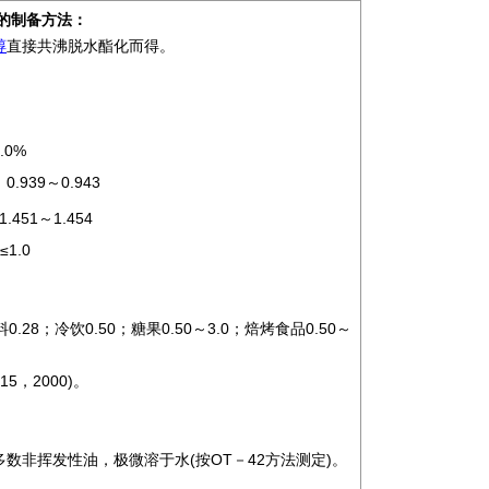
2)的制备方法：
醇
直接共沸脱水酯化而得。
0%
939～0.943
1～1.454
1.0
料0.28；冷饮0.50；糖果0.50～3.0；焙烤食品0.50～
15，2000)。
数非挥发性油，极微溶于水(按OT－42方法测定)。