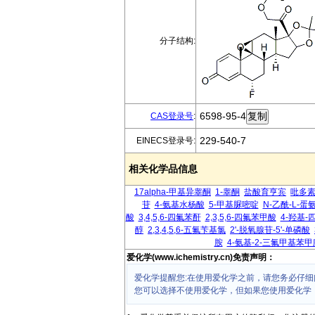
分子结构:
6598-95-4
CAS登录号
:
229-540-7
EINECS登录号:
相关化学品信息
17alpha-甲基异睾酮
1-睾酮
盐酸育亨宾
吡多
苷
4-氨基水杨酸
5-甲基脲嘧啶
N-乙酰-L-蛋
酸
3,4,5,6-四氟苯酐
2,3,5,6-四氟苯甲酸
4-羟基-
醇
2,3,4,5,6-五氟苄基氯
2'-脱氧腺苷-5'-单磷酸
胺
4-氨基-2-三氟甲基苯甲
爱化学(www.ichemistry.cn)免责声明：
爱化学提醒您:在使用爱化学之前，请您务必仔细
您可以选择不使用爱化学，但如果您使用爱化学