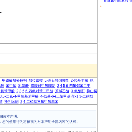
创建试剂库教程
素
甲磺酸酚妥拉明
加拉碘铵
L-酒石酸烟碱盐
2-羟基苄胺
胞
氨酸
苯甲酸
乳清酸
磺胺对甲氧嘧啶
3,4,5,6-四氟邻苯二甲
四氟苯甲酸
2,3,5,6-四氟对苯二甲酸
茶碱乙酸
3-氟酞酐
异山梨
3,5-二氟-4-甲氧基苯甲醛
4-氨基-6-(三氟甲基)苯-1,3-二磺酰
腈
托扎啉酮
2,4-二硝基三氟甲氧基苯
阅读本声明。
，您的使用行为将被视为对本声明全部内容的认可。