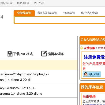
化学品名录
msds查询
VIP产品
化学品查询
我的试剂库查询
msds查询
化学结构查询
-4
CAS#6598-9
友情提醒：
联系
下载PDF格式
编辑本词条
注册免费发
您的产品需要
息
a-fluoro-21-hydroxy-16alpha,17-
na-1,4-diene-3,20-di
我的库存信息
oxy-6α-fluoro-16α,17-[1-
]pregna-1,4-diene-3,20-dione
尚未登录
您还没有登录，