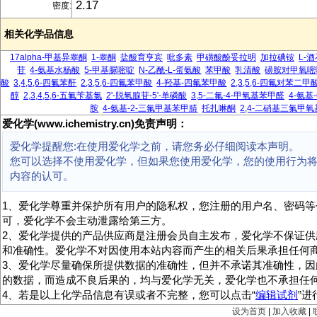
2.17
密度:
相关化学品信息
17alpha-甲基异睾酮
1-睾酮
盐酸育亨宾
吡多素
甲磺酸酚妥拉明
加拉碘铵
L-
苷
4-氨基水杨酸
5-甲基脲嘧啶
N-乙酰-L-蛋氨酸
苯甲酸
乳清酸
磺胺对甲氧嘧
酸
3,4,5,6-四氟苯酐
2,3,5,6-四氟苯甲酸
4-羟基-四氟苯甲酸
2,3,5,6-四氟对苯二甲
醇
2,3,4,5,6-五氟苄基氯
2'-脱氧腺苷-5'-单磷酸
3,5-二氟-4-甲氧基苯甲醛
4-氨基
胺
4-氨基-2-三氟甲基苯甲腈
托扎啉酮
2,4-二硝基三氟甲
爱化学(www.ichemistry.cn)免责声明：
爱化学提醒您:在使用爱化学之前，请您务必仔细阅读本声明。
您可以选择不使用爱化学，但如果您使用爱化学，您的使用行为
内容的认可。
1、爱化学尊重并保护所有用户的隐私权，您注册的用户名、密码等
可，爱化学不会主动泄露给第三方。
2、爱化学提供的产品供应商是注册会员自主发布，爱化学不保证供
和准确性。爱化学不对因使用本站内容而产生的相关后果承担任何
3、爱化学尽量确保所提供数据的准确性，但并不承诺其准确性，因
的数据，而造成不良后果的，均与爱化学无关，爱化学也不承担任
4、若是以上化学品信息有误或者不完整，您可以点击“
编辑试剂
”
设为首页
|
加入收藏
|