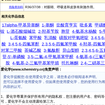
R36/37/38：对眼睛、呼吸道和皮肤有刺激作用。
危险类别码
:
相关化学品信息
17alpha-甲基异睾酮
1-睾酮
盐酸育亨宾
吡多素
甲磺
铵
L-酒石酸烟碱盐
2-羟基苄胺
胞苷
4-氨基水杨酸
5
L-蛋氨酸
苯甲酸
乳清酸
磺胺对甲氧嘧啶
3,4,
酸
3,4,5,6-四氟苯酐
2,3,5,6-四氟苯甲酸
4-羟基-四氟
对苯二甲酸
茶碱乙酸
3-氟酞酐
异山梨醇
2,3,4,5,
苷-5'-单磷酸
3,5-二氟-4-甲氧基苯甲醛
4-氨基-6-(三氟
胺
4-氨基-2-三氟甲基苯甲腈
托扎啉酮
2,4-二硝
爱化学(www.ichemistry.cn)免责声明：
爱化学提醒您:在使用爱化学之前，请您务必仔细阅读本声明。
您可以选择不使用爱化学，但如果您使用爱化学，您的使用行为
内容的认可。
1、爱化学尊重并保护所有用户的隐私权，您注册的用户名、密码等
可，爱化学不会主动泄露给第三方。