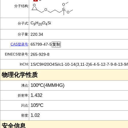
分子结构:
C
H
O
Si
分子式:
9
20
4
220.34
分子量:
65799-47-5
CAS登录号
:
265-929-8
EINECS登录号:
1S/C9H20O4Si/c1-10-14(3,11-2)6-4-5-12-7-9-8-13-9
InChI:
物理化学性质
100ºC(4MMHG)
沸点:
1.432
折射率:
105ºC
闪点:
1.02
密度:
安全信息