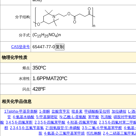
分子结构:
(C
H
NO
)n
分子式:
15
25
4
65447-77-0
CAS登录号
:
物理化学性质
350ºC
熔点:
1.6PPMAT20ºC
水溶性:
428ºF
闪点:
相关化学品信息
17alpha-甲基异睾酮
1-睾酮
盐酸育亨宾
吡多素
甲磺酸酚妥拉明
加拉碘铵
L-
苷
4-氨基水杨酸
5-甲基脲嘧啶
N-乙酰-L-蛋氨酸
苯甲酸
乳清酸
磺胺对甲氧嘧
酸
3,4,5,6-四氟苯酐
2,3,5,6-四氟苯甲酸
4-羟基-四氟苯甲酸
2,3,5,6-四氟对苯二甲
醇
2,3,4,5,6-五氟苄基氯
2'-脱氧腺苷-5'-单磷酸
3,5-二氟-4-甲氧基苯甲醛
4-氨基
胺
4-氨基-2-三氟甲基苯甲腈
托扎啉酮
2,4-二硝基三氟甲