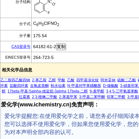
分子结构:
C
H
ClFNO
分子式:
6
3
2
175.54
分子量:
64182-61-2
CAS登录号
:
264-723-5
EINECS登录号:
相关化学品信息
乙二胺四乙酸四钠
2-苯乙胺
乙醇
甲酸
乙酸
四甲基溴化铵
阿米妥钠
硫酸二乙酯
环素
盐酸四环素
去氧皮质酮
秋水仙素
N-甲基对甲苯磺酰胺
D-缬氨酸
3-硝基邻
醇
17beta-甲基-5alpha-雄甾烷-3alpha,17beta-二醇
9-蒽甲醛
3,4,5-三甲氧基苯酚
红霉素
2,3-喹啉二甲酸
2-苯基甲苯
3-甲基二苯甲酮
邻苯二甲醛
3-甲
爱化学(www.ichemistry.cn)免责声明：
爱化学提醒您:在使用爱化学之前，请您务必仔细阅读
您可以选择不使用爱化学，但如果您使用爱化学，您的
为对本声明全部内容的认可。