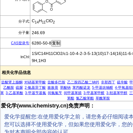
C
H
ClO
分子式:
14
11
2
246.69
分子量:
6280-50-8
CAS登录号
:
1S/C14H11ClO2/c1-10-4-2-3-5-13(10)17-14(16)11-6-
InChI:
9H,1H3
相关化学品信息
盐酸肾上腺酮
对硝基苯甲酸
盐酸多巴胺
乙二胺四乙酸二钠钙
非那西丁
硫辛酸
甲
乙酰胺
硫脲
2-氨基异丁酸
敌敌畏
草酸钠
苯丙酸诺龙
5-甲基呋喃醛
4-甲氧基吡
苯
3-乙基苯酚
3-甲基苄基氯
间氯氯苄
间甲基苯腈
3-甲基苯甲醛
3-羟基苯甲醇
三
苯酯
氯乙酸苯酯
草酰苯胺
爱化学(www.ichemistry.cn)免责声明：
爱化学提醒您:在使用爱化学之前，请您务必仔细阅读
您可以选择不使用爱化学，但如果您使用爱化学，您的
为对本声明全部内容的认可。