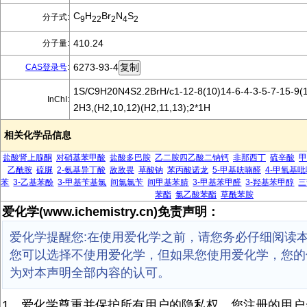
C
H
Br
N
S
分子式:
9
22
2
4
2
410.24
分子量:
6273-93-4
CAS登录号
:
1S/C9H20N4S2.2BrH/c1-12-8(10)14-6-4-3-5-7-15-9(1
InChI:
2H3,(H2,10,12)(H2,11,13);2*1H
相关化学品信息
盐酸肾上腺酮
对硝基苯甲酸
盐酸多巴胺
乙二胺四乙酸二钠钙
非那西丁
硫辛酸
甲
乙酰胺
硫脲
2-氨基异丁酸
敌敌畏
草酸钠
苯丙酸诺龙
5-甲基呋喃醛
4-甲氧基吡
苯
3-乙基苯酚
3-甲基苄基氯
间氯氯苄
间甲基苯腈
3-甲基苯甲醛
3-羟基苯甲醇
三
苯酯
氯乙酸苯酯
草酰苯胺
爱化学(www.ichemistry.cn)免责声明：
爱化学提醒您:在使用爱化学之前，请您务必仔细阅读
您可以选择不使用爱化学，但如果您使用爱化学，您的
为对本声明全部内容的认可。
1、爱化学尊重并保护所有用户的隐私权，您注册的用户