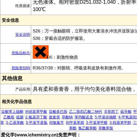
无色液体。相对密度D251.032-1.040，折射率1.
性质描述:
100℃
安全信息
S26：万一接触眼睛，立即使用大量清水冲洗并送医诊
安全说明
:
S36：穿戴合适的防护服装。
危险品标志
:
Xi：刺激性物质
R36/37/38：对眼睛、呼吸道和皮肤有刺激作用。
危险类别码
:
其他信息
具有柔和香膏香，用于均匀美化香料混合物，
产品应用:
相关化学品信息
盐酸肾上腺酮
对硝基苯甲酸
盐酸多巴胺
乙二胺四乙酸二钠钙
非那西丁
硫辛酸
甲
乙酰胺
硫脲
2-氨基异丁酸
敌敌畏
草酸钠
苯丙酸诺龙
5-甲基呋喃醛
4-甲氧基吡
苯
3-乙基苯酚
3-甲基苄基氯
间氯氯苄
间甲基苯腈
3-甲基苯甲醛
3-羟基苯甲醇
三
苯酯
氯乙酸苯酯
草酰苯胺
爱化学(www.ichemistry.cn)免责声明：