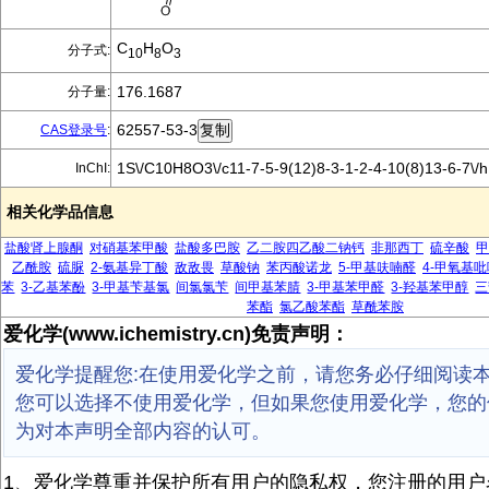
C
H
O
分子式:
10
8
3
176.1687
分子量:
62557-53-3
CAS登录号
:
1S\/C10H8O3\/c11-7-5-9(12)8-3-1-2-4-10(8)13-6-7\/
InChI:
相关化学品信息
盐酸肾上腺酮
对硝基苯甲酸
盐酸多巴胺
乙二胺四乙酸二钠钙
非那西丁
硫辛酸
甲
乙酰胺
硫脲
2-氨基异丁酸
敌敌畏
草酸钠
苯丙酸诺龙
5-甲基呋喃醛
4-甲氧基吡
苯
3-乙基苯酚
3-甲基苄基氯
间氯氯苄
间甲基苯腈
3-甲基苯甲醛
3-羟基苯甲醇
三
苯酯
氯乙酸苯酯
草酰苯胺
爱化学(www.ichemistry.cn)免责声明：
爱化学提醒您:在使用爱化学之前，请您务必仔细阅读
您可以选择不使用爱化学，但如果您使用爱化学，您的
为对本声明全部内容的认可。
1、爱化学尊重并保护所有用户的隐私权，您注册的用户