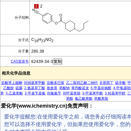
1
2
分子结构:
C
H
NO
分子式:
18
23
2
285.38
分子量:
62439-34-3
CAS登录号
:
相关化学品信息
盐酸肾上腺酮
对硝基苯甲酸
盐酸多巴胺
乙二胺四乙酸二钠钙
非那西丁
硫辛酸
甲
乙酰胺
硫脲
2-氨基异丁酸
敌敌畏
草酸钠
苯丙酸诺龙
5-甲基呋喃醛
4-甲氧基吡
苯
3-乙基苯酚
3-甲基苄基氯
间氯氯苄
间甲基苯腈
3-甲基苯甲醛
3-羟基苯甲醇
三
苯酯
氯乙酸苯酯
草酰苯胺
爱化学(www.ichemistry.cn)免责声明：
爱化学提醒您:在使用爱化学之前，请您务必仔细阅读
您可以选择不使用爱化学，但如果您使用爱化学，您的