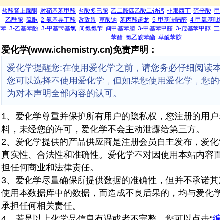
盐酸肾上腺酮
对硝基苯甲酸
盐酸多巴胺
乙二胺四乙酸二钠钙
非那西丁
硫辛酸
甲
乙酰胺
硫脲
2-氨基异丁酸
敌敌畏
草酸钠
苯丙酸诺龙
5-甲基呋喃醛
4-甲氧基吡
苯
3-乙基苯酚
3-甲基苄基氯
间氯氯苄
间甲基苯腈
3-甲基苯甲醛
3-羟基苯甲醇
三
苯酯
氯乙酸苯酯
草酰苯胺
爱化学(www.ichemistry.cn)免责声明：
爱化学提醒您:在使用爱化学之前，请您务必仔细阅读
您可以选择不使用爱化学，但如果您使用爱化学，您的
为对本声明全部内容的认可。
1、爱化学尊重并保护所有用户的隐私权，您注册的用户
料，未经您的许可，爱化学不会主动泄露给第三方。
2、爱化学提供的产品供应商是注册会员自主发布，爱化
真实性、合法性和准确性。爱化学不对因使用本站内容
担任何商业和法律责任。
3、爱化学尽量确保所提供数据的准确性，但并不承诺其
使用本数据库中的数据，而造成不良后果的，均与爱化
承担任何相关责任。
4、若是以上化学品信息有误或者不完整，您可以点击“