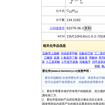
C
H
分子式:
10
14
134.2182
分子量:
62279-36-1
CAS登录号
:
1S\/C10H14\/c1-5-2-7(5)9
InChI:
相关化学品信息
盐酸肾上腺酮
对硝基苯甲酸
盐酸多巴胺
乙二胺
乙酰胺
硫脲
2-氨基异丁酸
敌敌畏
草酸钠
苯丙
苯
3-乙基苯酚
3-甲基苄基氯
间氯氯苄
间甲基苯
苯酯
氯
爱化学(www.ichemistry.cn)免责声明：
爱化学提醒您:在使用爱化学之前，请您务必仔细
您可以选择不使用爱化学，但如果您使用爱化学
1、爱化学尊重并保护所有用户的隐私权，您注册
露给第三方。
2、爱化学提供的产品供应商是注册会员自主发布
因使用本站内容而产生的相关后果承担任何商业和