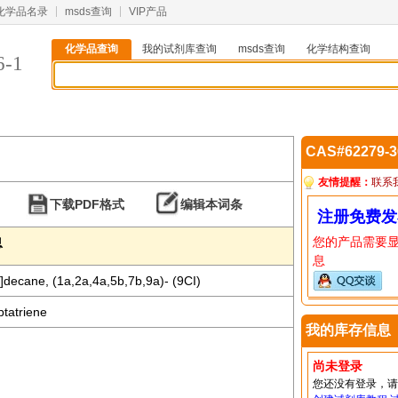
化学品名录
msds查询
VIP产品
化学品查询
我的试剂库查询
msds查询
化学结构查询
6-1
CAS#62279-
友情提醒：
联系
下载PDF格式
编辑本词条
注册免费发
您的产品需要
息
息
7]decane, (1a,2a,4a,5b,7b,9a)- (9CI)
ptatriene
我的库存信息
尚未登录
您还没有登录，