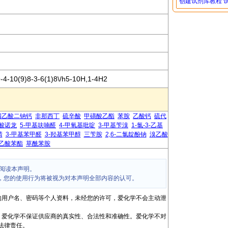
创建试剂库教程
-4-10(9)8-3-6(1)8\/h5-10H,1-4H2
四乙酸二钠钙
非那西丁
硫辛酸
甲磺酸乙酯
苯胺
乙酸钙
硫代
酸诺龙
5-甲基呋喃醛
4-甲氧基吡啶
3-甲基苄溴
1-氯-3-乙基
腈
3-甲基苯甲醛
3-羟基苯甲醇
三苄胺
2,6-二氯靛酚钠
溴乙酸
乙酸苯酯
草酰苯胺
阅读本声明。
，您的使用行为将被视为对本声明全部内容的认可。
的用户名、密码等个人资料，未经您的许可，爱化学不会主动泄
，爱化学不保证供应商的真实性、合法性和准确性。爱化学不对
法律责任。