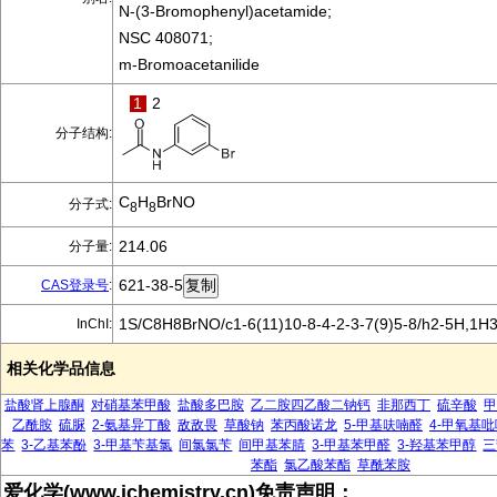
N-(3-Bromophenyl)acetamide;
NSC 408071;
m-Bromoacetanilide
1
2
分子结构:
C
H
BrNO
分子式:
8
8
214.06
分子量:
621-38-5
CAS登录号
:
1S/C8H8BrNO/c1-6(11)10-8-4-2-3-7(9)5-8/h2-5H,1H3
InChI:
相关化学品信息
盐酸肾上腺酮
对硝基苯甲酸
盐酸多巴胺
乙二胺四乙酸二钠钙
非那西丁
硫辛酸
甲
乙酰胺
硫脲
2-氨基异丁酸
敌敌畏
草酸钠
苯丙酸诺龙
5-甲基呋喃醛
4-甲氧基吡
苯
3-乙基苯酚
3-甲基苄基氯
间氯氯苄
间甲基苯腈
3-甲基苯甲醛
3-羟基苯甲醇
三
苯酯
氯乙酸苯酯
草酰苯胺
爱化学(www.ichemistry.cn)免责声明：