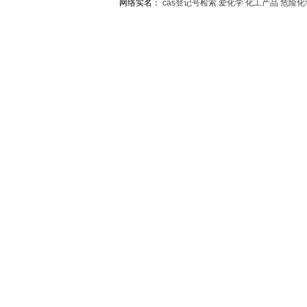
网络实名：
cas登记号检索
爱化学
化工产品
危险化