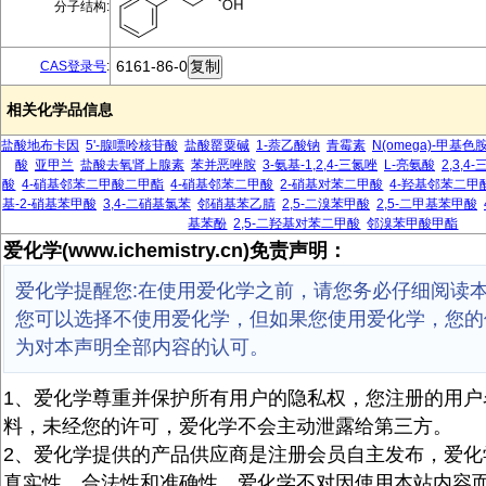
分子结构:
6161-86-0
CAS登录号
:
相关化学品信息
盐酸地布卡因
5'-腺嘌呤核苷酸
盐酸罂粟碱
1-萘乙酸钠
青霉素
N(omega)-甲基色
酸
亚甲兰
盐酸去氧肾上腺素
苯并恶唑胺
3-氨基-1,2,4-三氮唑
L-亮氨酸
2,3,
酸
4-硝基邻苯二甲酸二甲酯
4-硝基邻苯二甲酸
2-硝基对苯二甲酸
4-羟基邻苯二甲
基-2-硝基苯甲酸
3,4-二硝基氯苯
邻硝基苯乙腈
2,5-二溴苯甲酸
2,5-二甲基苯甲酸
基苯酚
2,5-二羟基对苯二甲酸
邻溴苯甲酸甲酯
爱化学(www.ichemistry.cn)免责声明：
爱化学提醒您:在使用爱化学之前，请您务必仔细阅读
您可以选择不使用爱化学，但如果您使用爱化学，您的
为对本声明全部内容的认可。
1、爱化学尊重并保护所有用户的隐私权，您注册的用户
料，未经您的许可，爱化学不会主动泄露给第三方。
2、爱化学提供的产品供应商是注册会员自主发布，爱化
真实性、合法性和准确性。爱化学不对因使用本站内容