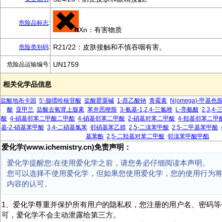
危险品标志
:
Xn：有害物质
R21/22：皮肤接触和不慎吞咽有害。
危险类别码
:
UN1759
危险品运输编号:
相关化学品信息
盐酸地布卡因
5'-腺嘌呤核苷酸
盐酸罂粟碱
1-萘乙酸钠
青霉素
N(omega)-甲基色
酸
亚甲兰
盐酸去氧肾上腺素
苯并恶唑胺
3-氨基-1,2,4-三氮唑
L-亮氨酸
2,3,
酸
4-硝基邻苯二甲酸二甲酯
4-硝基邻苯二甲酸
2-硝基对苯二甲酸
4-羟基邻苯二甲
基-2-硝基苯甲酸
3,4-二硝基氯苯
邻硝基苯乙腈
2,5-二溴苯甲酸
2,5-二甲基苯甲酸
基苯酚
2,5-二羟基对苯二甲酸
邻溴苯甲酸甲酯
爱化学(www.ichemistry.cn)免责声明：
爱化学提醒您:在使用爱化学之前，请您务必仔细阅读本声明。
您可以选择不使用爱化学，但如果您使用爱化学，您的使用行为
内容的认可。
1、爱化学尊重并保护所有用户的隐私权，您注册的用户名、密码等
可，爱化学不会主动泄露给第三方。