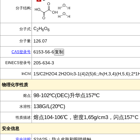
分子结构:
C
H
O
分子式:
2
6
6
126.07
分子量:
6153-56-6
CAS登录号
:
205-634-3
EINECS登录号:
1S/C2H2O4.2H2O/c3-1(4)2(5)6;;/h(H,3,4)(H,5,6);2*1
InChI:
物理化学性质
98-102ºC(DEC)升华点157ºC
熔点:
138G/L(20ºC)
水溶性:
熔点104-106℃，密度1,65g/cm3，闪点157°C
性质描述:
安全信息
S24/25：防止皮肤和眼睛接触。
安全说明
: