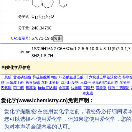
C
H
N
O
分子式:
15
22
2
246.34798
分子量:
57671-19-9
CAS登录号
:
1S/C9H16N2.C6H6O/c1-2-5-9-10-6-4-8-11(9)7-3-1;7-6
InChI:
8H2;1-5,7H
相关化学品信息
肌酸
甘油磷酸酯
异硫氰酸烯丙酯
6-乙酰氨基己酸
十六烷基三甲基溴化铵
棕榈
肼
三氯叔丁醇
长春新碱
苯巴比妥钠
戊巴比妥钠
三(2-甲基氮丙啶)氧化膦
苯妥英
丙氨酯
丙二醇
氨基脲
beta-丙内酯
金霉素
炔雌醇
丙磺舒
磺胺脒
磺胺二甲嘧啶
睾丸素
爱化学(www.ichemistry.cn)免责声明：
爱化学提醒您:在使用爱化学之前，请您务必仔细阅读
您可以选择不使用爱化学，但如果您使用爱化学，您的
为对本声明全部内容的认可。