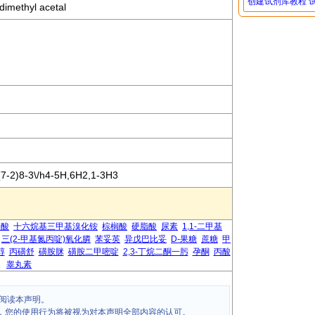
创建试剂库教程
imethyl acetal
7-2)8-3\/h4-5H,6H2,1-3H3
己酸
十六烷基三甲基溴化铵
棕榈酸
硬脂酸
尿素
1,1-二甲基
三(2-甲基氮丙啶)氧化膦
苯妥英
异戊巴比妥
D-果糖
蔗糖
甲
醇
丙磺舒
磺胺脒
磺胺二甲嘧啶
2,3-丁烷二酮一肟
孕酮
丙酸
睾丸素
阅读本声明。
，您的使用行为将被视为对本声明全部内容的认可。