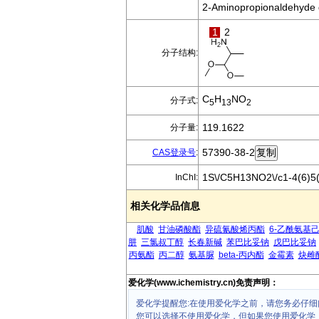
2-Aminopropionaldehyde d
1
2
分子结构:
C
H
NO
分子式:
5
13
2
119.1622
分子量:
57390-38-2
CAS登录号
:
1S\/C5H13NO2\/c1-4(6)5(
InChI:
相关化学品信息
肌酸
甘油磷酸酯
异硫氰酸烯丙酯
6-乙酰氨基
肼
三氯叔丁醇
长春新碱
苯巴比妥钠
戊巴比妥钠
丙氨酯
丙二醇
氨基脲
beta-丙内酯
金霉素
炔雌
爱化学(www.ichemistry.cn)免责声明：
爱化学提醒您:在使用爱化学之前，请您务必仔细
您可以选择不使用爱化学，但如果您使用爱化学