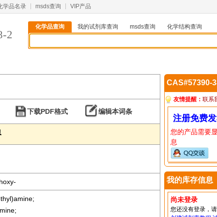
化学品名录
msds查询
VIP产品
化学品查询
我的试剂库查询
msds查询
化学结构查询
8-2
CAS#57390-
友情提醒：
联系
下载PDF格式
编辑本词条
注册免费发
您的产品需要
息
息
我的库存信息
hoxy-
thyl)amine;
尚未登录
您还没有登录，
mine;