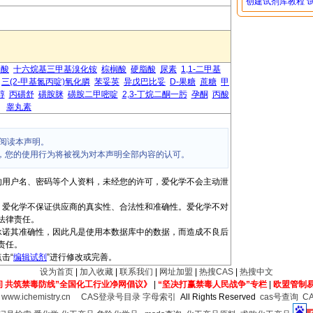
创建试剂库教程
己酸
十六烷基三甲基溴化铵
棕榈酸
硬脂酸
尿素
1,1-二甲基
三(2-甲基氮丙啶)氧化膦
苯妥英
异戊巴比妥
D-果糖
蔗糖
甲
醇
丙磺舒
磺胺脒
磺胺二甲嘧啶
2,3-丁烷二酮一肟
孕酮
丙酸
睾丸素
阅读本声明。
，您的使用行为将被视为对本声明全部内容的认可。
的用户名、密码等个人资料，未经您的许可，爱化学不会主动泄
，爱化学不保证供应商的真实性、合法性和准确性。爱化学不对
法律责任。
承诺其准确性，因此凡是使用本数据库中的数据，而造成不良后
责任。
击“
编辑试剂
”进行修改或完善。
设为首页
|
加入收藏
|
联系我们
|
网址加盟
|
热搜CAS
|
热搜中文
间 共筑禁毒防线”全国化工行业净网倡议》
|
“坚决打赢禁毒人民战争”专栏
|
欧盟管制
6
www.ichemistry.cn
CAS登录号目录
字母索引
All Rights Reserved
cas号查询
C