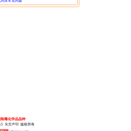
试剂库常见问题
易制毒化学品品种
AS
免责声明
版权所有