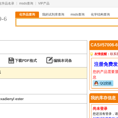
化学品名录
msds查询
VIP产品
化学品查询
我的试剂库查询
msds查询
化学结构查询
9-6
CAS#57006-
友情提醒：
联系
下载PDF格式
编辑本词条
注册免费发
您的产品需要
息
息
我的库存信息
exadienyl ester
尚未登录
您还没有登录，