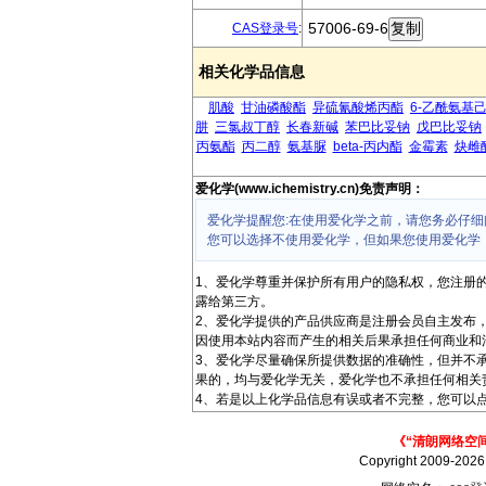
57006-69-6
CAS登录号
:
相关化学品信息
肌酸
甘油磷酸酯
异硫氰酸烯丙酯
6-乙酰氨基
肼
三氯叔丁醇
长春新碱
苯巴比妥钠
戊巴比妥钠
丙氨酯
丙二醇
氨基脲
beta-丙内酯
金霉素
炔雌
爱化学(www.ichemistry.cn)免责声明：
爱化学提醒您:在使用爱化学之前，请您务必仔细
您可以选择不使用爱化学，但如果您使用爱化学
1、爱化学尊重并保护所有用户的隐私权，您注册
露给第三方。
2、爱化学提供的产品供应商是注册会员自主发布
因使用本站内容而产生的相关后果承担任何商业和
3、爱化学尽量确保所提供数据的准确性，但并不
果的，均与爱化学无关，爱化学也不承担任何相关
4、若是以上化学品信息有误或者不完整，您可以点
《“清朗网络空
Copyright 2009-202