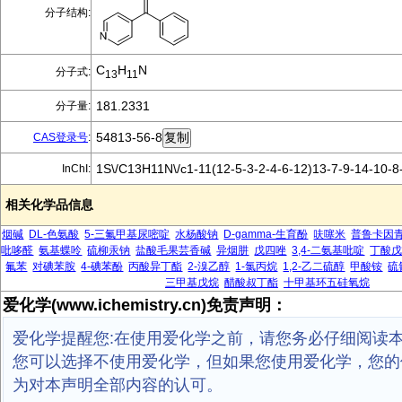
分子结构:
C
H
N
分子式:
13
11
181.2331
分子量:
54813-56-8
CAS登录号
:
1S\/C13H11N\/c1-11(12-5-3-2-4-6-12)13-7-9-14-10-8
InChI:
相关化学品信息
烟碱
DL-色氨酸
5-三氟甲基尿嘧啶
水杨酸钠
D-gamma-生育酚
呋噻米
普鲁卡因
吡哆醛
氨基蝶呤
硫柳汞钠
盐酸毛果芸香碱
异烟肼
戊四唑
3,4-二氨基吡啶
丁酸
氟苯
对碘苯胺
4-碘苯酚
丙酸异丁酯
2-溴乙醇
1-氯丙烷
1,2-乙二硫醇
甲酸铵
硫
三甲基戊烷
醋酸叔丁酯
十甲基环五硅氧烷
爱化学(www.ichemistry.cn)免责声明：
爱化学提醒您:在使用爱化学之前，请您务必仔细阅读
您可以选择不使用爱化学，但如果您使用爱化学，您的
为对本声明全部内容的认可。