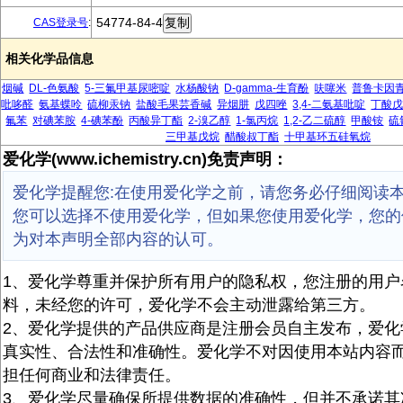
54774-84-4
CAS登录号
:
相关化学品信息
烟碱
DL-色氨酸
5-三氟甲基尿嘧啶
水杨酸钠
D-gamma-生育酚
呋噻米
普鲁卡因
吡哆醛
氨基蝶呤
硫柳汞钠
盐酸毛果芸香碱
异烟肼
戊四唑
3,4-二氨基吡啶
丁酸
氟苯
对碘苯胺
4-碘苯酚
丙酸异丁酯
2-溴乙醇
1-氯丙烷
1,2-乙二硫醇
甲酸铵
硫
三甲基戊烷
醋酸叔丁酯
十甲基环五硅氧烷
爱化学(www.ichemistry.cn)免责声明：
爱化学提醒您:在使用爱化学之前，请您务必仔细阅读
您可以选择不使用爱化学，但如果您使用爱化学，您的
为对本声明全部内容的认可。
1、爱化学尊重并保护所有用户的隐私权，您注册的用户
料，未经您的许可，爱化学不会主动泄露给第三方。
2、爱化学提供的产品供应商是注册会员自主发布，爱化
真实性、合法性和准确性。爱化学不对因使用本站内容
担任何商业和法律责任。
3、爱化学尽量确保所提供数据的准确性，但并不承诺其