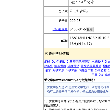
C
H
NO
分子式:
13
11
3
229.23
分子量:
5455-84-5
CAS登录号
:
1S/C13H11NO3/c15-10-6-7
InChI:
16H,(H,14,17)
相关化学品信息
烟碱
DL-色氨酸
5-三氟甲基尿嘧啶
水杨酸钠
D-
吡哆醛
氨基蝶呤
硫柳汞钠
盐酸毛果芸香碱
异烟
氟苯
对碘苯胺
4-碘苯酚
丙酸异丁酯
2-溴乙醇
三甲基戊烷
醋
爱化学(www.ichemistry.cn)免责声明：
爱化学提醒您:在使用爱化学之前，请您务必仔细
您可以选择不使用爱化学，但如果您使用爱化学
1、爱化学尊重并保护所有用户的隐私权，您注册
露给第三方。