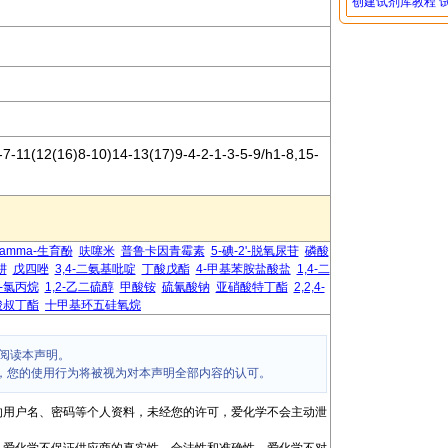
创建试剂库教程
-11(12(16)8-10)14-13(17)9-4-2-1-3-5-9/h1-8,15-
gamma-生育酚
呋噻米
普鲁卡因青霉素
5-碘-2'-脱氧尿苷
磷酸
肼
戊四唑
3,4-二氨基吡啶
丁酸戊酯
4-甲基苯胺盐酸盐
1,4-二
1-氯丙烷
1,2-乙二硫醇
甲酸铵
硫氰酸钠
亚硝酸特丁酯
2,2,4-
酸叔丁酯
十甲基环五硅氧烷
阅读本声明。
，您的使用行为将被视为对本声明全部内容的认可。
的用户名、密码等个人资料，未经您的许可，爱化学不会主动泄