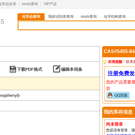
化学品名录
msds查询
VIP产品
化学品查询
我的试剂库查询
msds查询
化学结构查询
-5
CAS#5455-8
友情提醒：
联系
下载PDF格式
编辑本词条
注册免费发
您的产品需要
息
oxyphenyl)-
我的库存信息
尚未登录
您还没有登录，