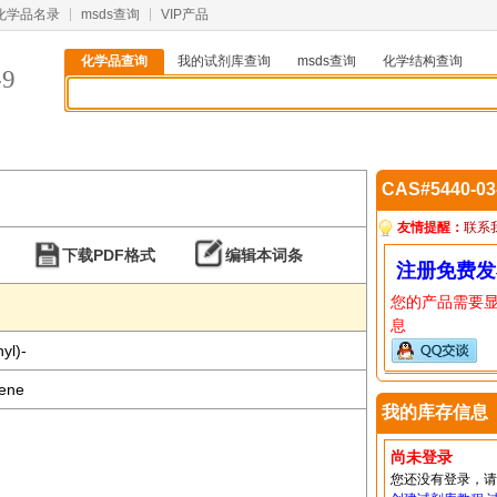
化学品名录
msds查询
VIP产品
化学品查询
我的试剂库查询
msds查询
化学结构查询
-9
CAS#5440-0
友情提醒：
联系
下载PDF格式
编辑本词条
注册免费发
您的产品需要
息
yl)-
zene
我的库存信息
尚未登录
您还没有登录，