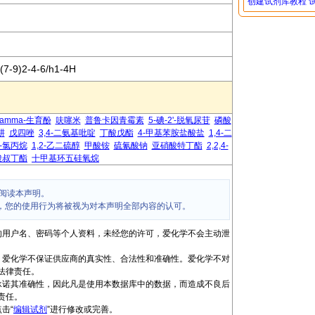
创建试剂库教程
(7-9)2-4-6/h1-4H
gamma-生育酚
呋噻米
普鲁卡因青霉素
5-碘-2'-脱氧尿苷
磷酸
肼
戊四唑
3,4-二氨基吡啶
丁酸戊酯
4-甲基苯胺盐酸盐
1,4-二
1-氯丙烷
1,2-乙二硫醇
甲酸铵
硫氰酸钠
亚硝酸特丁酯
2,2,4-
酸叔丁酯
十甲基环五硅氧烷
阅读本声明。
，您的使用行为将被视为对本声明全部内容的认可。
的用户名、密码等个人资料，未经您的许可，爱化学不会主动泄
，爱化学不保证供应商的真实性、合法性和准确性。爱化学不对
法律责任。
承诺其准确性，因此凡是使用本数据库中的数据，而造成不良后
责任。
击“
编辑试剂
”进行修改或完善。