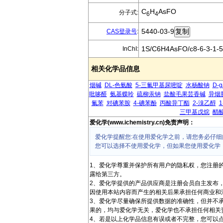
C
H
AsFO
分子式:
6
4
5440-03-9
CAS登录号
:
1S/C6H4AsFO/c8-6-3-1-5
InChI:
相关化学品信息
烟碱
DL-色氨酸
5-三氟甲基尿嘧啶
水杨酸钠
D-
吡哆醛
氨基蝶呤
硫柳汞钠
盐酸毛果芸香碱
异烟
氟苯
对碘苯胺
4-碘苯酚
丙酸异丁酯
2-溴乙醇
三甲基戊烷
醋
爱化学(www.ichemistry.cn)免责声明：
爱化学提醒您:在使用爱化学之前，请您务必仔细
您可以选择不使用爱化学，但如果您使用爱化学
1、爱化学尊重并保护所有用户的隐私权，您注册
露给第三方。
2、爱化学提供的产品供应商是注册会员自主发布
因使用本站内容而产生的相关后果承担任何商业和
3、爱化学尽量确保所提供数据的准确性，但并不
果的，均与爱化学无关，爱化学也不承担任何相关
4、若是以上化学品信息有误或者不完整，您可以点