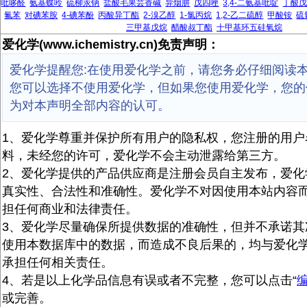
吡哆醛
氨基蝶呤
硫柳汞钠
盐酸毛果芸香碱
异烟肼
戊四唑
3,4-二氨基吡啶
丁酸
氟苯
对碘苯胺
4-碘苯酚
丙酸异丁酯
2-溴乙醇
1-氯丙烷
1,2-乙二硫醇
甲酸铵
硫
三甲基戊烷
醋酸叔丁酯
十甲基环五硅氧烷
爱化学(www.ichemistry.cn)免责声明：
爱化学提醒您:在使用爱化学之前，请您务必仔细阅读
您可以选择不使用爱化学，但如果您使用爱化学，您的
为对本声明全部内容的认可。
1、爱化学尊重并保护所有用户的隐私权，您注册的用户
料，未经您的许可，爱化学不会主动泄露给第三方。
2、爱化学提供的产品供应商是注册会员自主发布，爱化
真实性、合法性和准确性。爱化学不对因使用本站内容
担任何商业和法律责任。
3、爱化学尽量确保所提供数据的准确性，但并不承诺其
使用本数据库中的数据，而造成不良后果的，均与爱化
承担任何相关责任。
4、若是以上化学品信息有误或者不完整，您可以点击“
或完善。