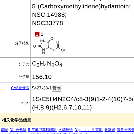
5-(Carboxymethylidene)hydantoin;
NSC 14988;
NSC33778
1
2
分子结构:
C
H
N
O
分子式:
5
4
2
4
156.10
分子量:
5427-28-1
CAS登录号
:
1S/C5H4N2O4/c8-3(9)1-2-4(10)7-5(
InChI:
(H,8,9)(H2,6,7,10,11)
相关化学品信息
烟碱
DL-色氨酸
5-三氟甲基尿嘧啶
水杨酸钠
D-gamma-生育酚
呋噻米
普鲁卡因