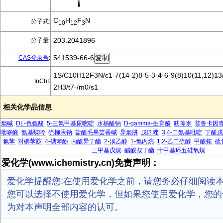
C
H
F
N
分子式:
10
12
3
203.2041896
分子量:
541539-66-6
CAS登录号
:
1S/C10H12F3N/c1-7(14-2)8-5-3-4-6-9(8)10(11,12)13
InChI:
2H3/t7-/m0/s1
相关化学品信息
烟碱
DL-色氨酸
5-三氟甲基尿嘧啶
水杨酸钠
D-gamma-生育酚
呋噻米
普鲁卡因
吡哆醛
氨基蝶呤
硫柳汞钠
盐酸毛果芸香碱
异烟肼
戊四唑
3,4-二氨基吡啶
丁酸
氟苯
对碘苯胺
4-碘苯酚
丙酸异丁酯
2-溴乙醇
1-氯丙烷
1,2-乙二硫醇
甲酸铵
硫
三甲基戊烷
醋酸叔丁酯
十甲基环五硅氧烷
爱化学(www.ichemistry.cn)免责声明：
爱化学提醒您:在使用爱化学之前，请您务必仔细阅读
您可以选择不使用爱化学，但如果您使用爱化学，您的
为对本声明全部内容的认可。