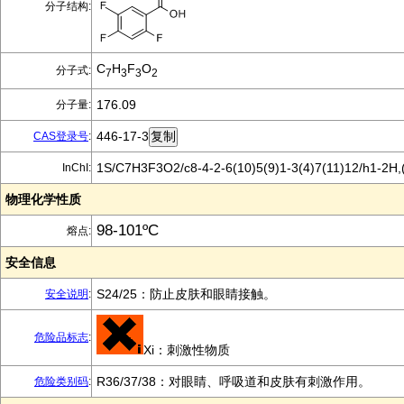
分子结构:
C
H
F
O
分子式:
7
3
3
2
176.09
分子量:
446-17-3
CAS登录号
:
1S/C7H3F3O2/c8-4-2-6(10)5(9)1-3(4)7(11)12/h1-2H,
InChI:
物理化学性质
98-101ºC
熔点:
安全信息
S24/25：防止皮肤和眼睛接触。
安全说明
:
危险品标志
:
Xi：刺激性物质
R36/37/38：对眼睛、呼吸道和皮肤有刺激作用。
危险类别码
: