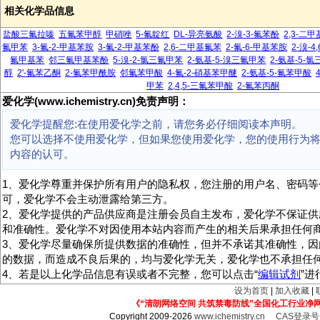
相关化学品信息
盐酸三氟拉嗪
五氟苯甲醇
甲硝唑
5-氟靛红
DL-异亮氨酸
2-溴-3-氟苯酚
2,3-二
氟甲苯
3-氟-2-甲基苯胺
3-氟-2-甲基苯酚
2,6-二甲基氟苯
2-氟-6-甲基苯胺
2-溴-4
氟甲基苯
邻三氟甲基苯酚
5-溴-2-氯三氟甲苯
2-氨基-5-溴三氟甲苯
2-氨基-5-
醇
2'-氟苯乙酮
2-氟苯甲酰胺
邻氟苯甲酸
4-氟-2-硝基苯甲醚
2-氨基-5-氟苯甲酸
甲苯
2,4,5-三氟苯甲酸
2-氟苯丙酮
爱化学(www.ichemistry.cn)免责声明：
爱化学提醒您:在使用爱化学之前，请您务必仔细阅读本声明。
您可以选择不使用爱化学，但如果您使用爱化学，您的使用行为
内容的认可。
1、爱化学尊重并保护所有用户的隐私权，您注册的用户名、密码等
可，爱化学不会主动泄露给第三方。
2、爱化学提供的产品供应商是注册会员自主发布，爱化学不保证供
和准确性。爱化学不对因使用本站内容而产生的相关后果承担任何
3、爱化学尽量确保所提供数据的准确性，但并不承诺其准确性，因
的数据，而造成不良后果的，均与爱化学无关，爱化学也不承担任
4、若是以上化学品信息有误或者不完整，您可以点击“
编辑试剂
”
设为首页
|
加入收藏
|
《“清朗网络空间 共筑禁毒防线”全国化工行业净
Copyright 2009-2026
www.ichemistry.cn
CAS登录