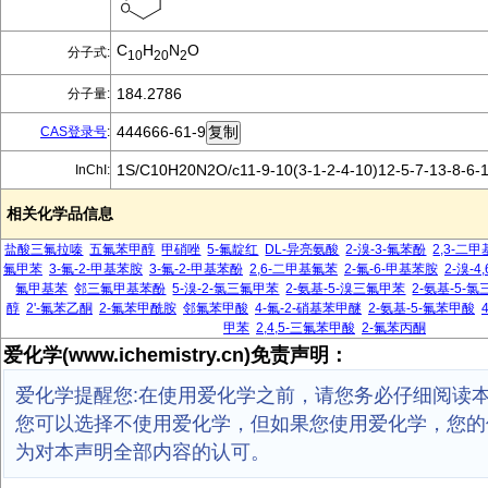
C
H
N
O
分子式:
10
20
2
184.2786
分子量:
444666-61-9
CAS登录号
:
1S/C10H20N2O/c11-9-10(3-1-2-4-10)12-5-7-13-8-6-
InChI:
相关化学品信息
盐酸三氟拉嗪
五氟苯甲醇
甲硝唑
5-氟靛红
DL-异亮氨酸
2-溴-3-氟苯酚
2,3-二
氟甲苯
3-氟-2-甲基苯胺
3-氟-2-甲基苯酚
2,6-二甲基氟苯
2-氟-6-甲基苯胺
2-溴-4
氟甲基苯
邻三氟甲基苯酚
5-溴-2-氯三氟甲苯
2-氨基-5-溴三氟甲苯
2-氨基-5-
醇
2'-氟苯乙酮
2-氟苯甲酰胺
邻氟苯甲酸
4-氟-2-硝基苯甲醚
2-氨基-5-氟苯甲酸
甲苯
2,4,5-三氟苯甲酸
2-氟苯丙酮
爱化学(www.ichemistry.cn)免责声明：
爱化学提醒您:在使用爱化学之前，请您务必仔细阅读
您可以选择不使用爱化学，但如果您使用爱化学，您的
为对本声明全部内容的认可。