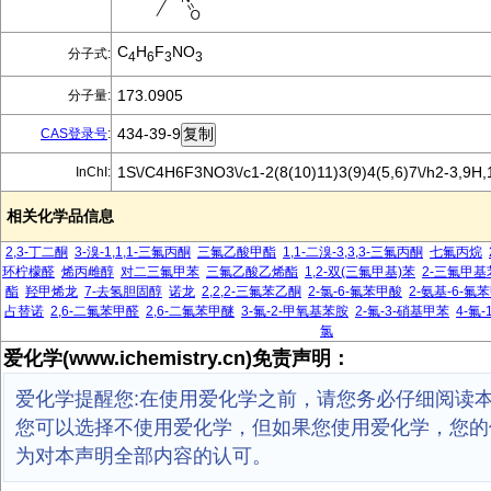
C
H
F
NO
分子式:
4
6
3
3
173.0905
分子量:
434-39-9
CAS登录号
:
1S\/C4H6F3NO3\/c1-2(8(10)11)3(9)4(5,6)7\/h2-3,9H
InChI:
相关化学品信息
2,3-丁二酮
3-溴-1,1,1-三氟丙酮
三氟乙酸甲酯
1,1-二溴-3,3,3-三氟丙酮
七氟丙烷
环柠檬醛
烯丙雌醇
对二三氟甲苯
三氟乙酸乙烯酯
1,2-双(三氟甲基)苯
2-三氟甲
酯
羟甲烯龙
7-去氢胆固醇
诺龙
2,2,2-三氟苯乙酮
2-氯-6-氟苯甲酸
2-氨基-6-氟
占替诺
2,6-二氟苯甲醛
2,6-二氟苯甲醚
3-氟-2-甲氧基苯胺
2-氟-3-硝基甲苯
4-氟
氯
爱化学(www.ichemistry.cn)免责声明：
爱化学提醒您:在使用爱化学之前，请您务必仔细阅读
您可以选择不使用爱化学，但如果您使用爱化学，您的
为对本声明全部内容的认可。