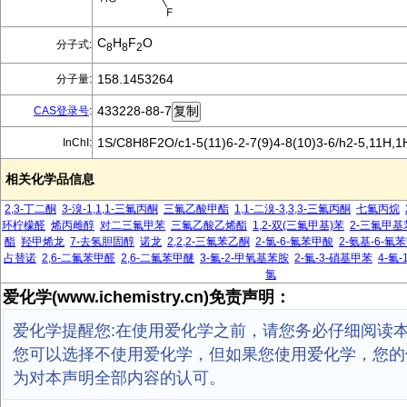
C
H
F
O
分子式:
8
8
2
158.1453264
分子量:
433228-88-7
CAS登录号
:
1S/C8H8F2O/c1-5(11)6-2-7(9)4-8(10)3-6/h2-5,11H,1
InChI:
相关化学品信息
2,3-丁二酮
3-溴-1,1,1-三氟丙酮
三氟乙酸甲酯
1,1-二溴-3,3,3-三氟丙酮
七氟丙烷
环柠檬醛
烯丙雌醇
对二三氟甲苯
三氟乙酸乙烯酯
1,2-双(三氟甲基)苯
2-三氟甲
酯
羟甲烯龙
7-去氢胆固醇
诺龙
2,2,2-三氟苯乙酮
2-氯-6-氟苯甲酸
2-氨基-6-氟
占替诺
2,6-二氟苯甲醛
2,6-二氟苯甲醚
3-氟-2-甲氧基苯胺
2-氟-3-硝基甲苯
4-氟
氯
爱化学(www.ichemistry.cn)免责声明：
爱化学提醒您:在使用爱化学之前，请您务必仔细阅读
您可以选择不使用爱化学，但如果您使用爱化学，您的
为对本声明全部内容的认可。