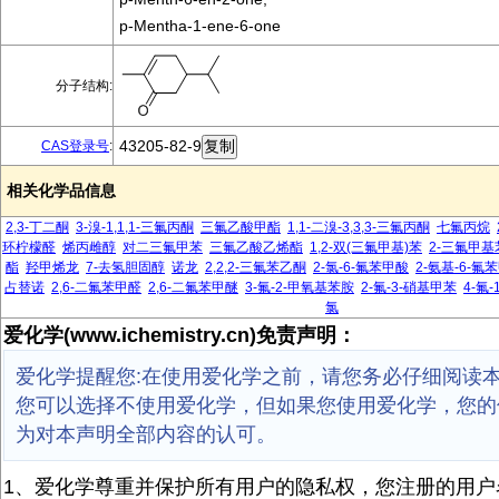
p-Mentha-1-ene-6-one
分子结构:
43205-82-9
CAS登录号
:
相关化学品信息
2,3-丁二酮
3-溴-1,1,1-三氟丙酮
三氟乙酸甲酯
1,1-二溴-3,3,3-三氟丙酮
七氟丙烷
环柠檬醛
烯丙雌醇
对二三氟甲苯
三氟乙酸乙烯酯
1,2-双(三氟甲基)苯
2-三氟甲
酯
羟甲烯龙
7-去氢胆固醇
诺龙
2,2,2-三氟苯乙酮
2-氯-6-氟苯甲酸
2-氨基-6-氟
占替诺
2,6-二氟苯甲醛
2,6-二氟苯甲醚
3-氟-2-甲氧基苯胺
2-氟-3-硝基甲苯
4-氟
氯
爱化学(www.ichemistry.cn)免责声明：
爱化学提醒您:在使用爱化学之前，请您务必仔细阅读
您可以选择不使用爱化学，但如果您使用爱化学，您的
为对本声明全部内容的认可。
1、爱化学尊重并保护所有用户的隐私权，您注册的用户