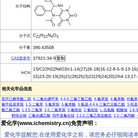
分子结构:
C
H
N
O
分子式:
22
22
4
3
390.43508
分子量:
37921-34-9
CAS登录号
:
1S/C22H22N4O3/c1-14(27)26-18(16-12-8-5-9-13-16)
InChI:
15)23-20-19(26)21(28)25(3)22(29)24(20)2/h4-13,17
相关化学品信息
双环己酮草酰二腙
4-二氟化碘甲苯
4,4,4-三氟丁酸乙酯
4-氟苯胺
4-氟苯酚
对氟苯
氟甲硫基苯胺
1,3-二氟苯
3-氟苯胺
3-氟苯酚
3-氨基-4,4,4-三氟巴豆酸乙酯
3-羟基
酰乙酸乙酯
1,3,5-三氟苯
3,5-二氟苯胺
3-氟吡啶
2-氟吡啶
L-瓜氨酸
醋酸镍
1,8
醇络合物
三氟化硼乙酸
四甲基氟化铵
2,2,2-三氟乙胺盐酸盐
2,2-二氟丙酸
爱化学(www.ichemistry.cn)免责声明：
爱化学提醒您:在使用爱化学之前，请您务必仔细阅读