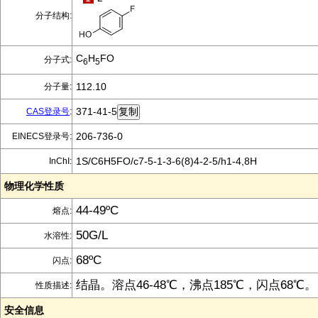
分子结构:
C
H
FO
分子式:
6
5
112.10
分子量:
371-41-5
CAS登录号
:
206-736-0
EINECS登录号:
1S/C6H5FO/c7-5-1-3-6(8)4-2-5/h1-4,8H
InChI:
物理化学性质
44-49ºC
熔点:
50G/L
水溶性:
68ºC
闪点:
结晶。溶点46-48℃，沸点185℃，闪点68℃。
性质描述:
安全信息