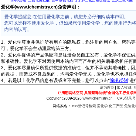
醇络合物
三氟化硼乙酸
四甲基氟化铵
2,2,2-三氟乙胺盐酸盐
2,2-二氟丙酸
爱化学(www.ichemistry.cn)免责声明：
爱化学提醒您:在使用爱化学之前，请您务必仔细阅读本声明。
您可以选择不使用爱化学，但如果您使用爱化学，您的使用行为
内容的认可。
1、爱化学尊重并保护所有用户的隐私权，您注册的用户名、密码等
可，爱化学不会主动泄露给第三方。
2、爱化学提供的产品供应商是注册会员自主发布，爱化学不保证供
和准确性。爱化学不对因使用本站内容而产生的相关后果承担任何
3、爱化学尽量确保所提供数据的准确性，但并不承诺其准确性，因
的数据，而造成不良后果的，均与爱化学无关，爱化学也不承担任
4、若是以上化学品信息有误或者不完整，您可以点击“
编辑试剂
”
设为首页
|
加入收藏
|
《“清朗网络空间 共筑禁毒防线”全国化工行业净
Copyright 2009-2026
www.ichemistry.cn
CAS登录
网络实名：
cas登记号检索
爱化学
化工产品
危险化