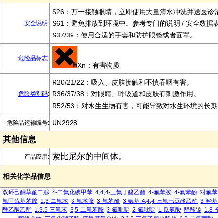
S26：万一接触眼睛，立即使用大量清水冲洗并送医诊
S61：避免排放到环境中。参考专门的说明 / 安全数据
安全说明
:
S37/39：使用合适的手套和防护眼镜或者面罩。
危险品标志
:
Xn：有害物质
R20/21/22：吸入、皮肤接触和不慎吞咽有害。
R36/37/38：对眼睛、呼吸道和皮肤有刺激作用。
危险类别码
:
R52/53：对水生生物有害，可能导致对水生环境的长
UN2928
危险品运输编号:
其他信息
索比尼尔的中间体。
产品应用:
相关化学品信息
双环己酮草酰二腙
4-二氟化碘甲苯
4,4,4-三氟丁酸乙酯
4-氟苯胺
4-氟苯酚
对氟苯
氟甲硫基苯胺
1,3-二氟苯
3-氟苯胺
3-氟苯酚
3-氨基-4,4,4-三氟巴豆酸乙酯
3-羟基
酰乙酸乙酯
1,3,5-三氟苯
3,5-二氟苯胺
3-氟吡啶
2-氟吡啶
L-瓜氨酸
醋酸镍
1,8