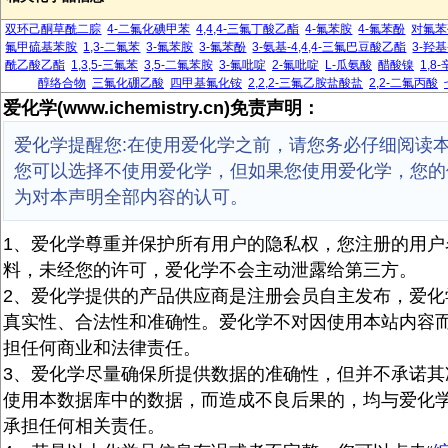
双环己酮草酰二腙
4-二氟化碘甲苯
4,4,4-三氟丁酸乙酯
4-氟苯胺
4-氟苯酚
对氟苯
氟甲硫基苯胺
1,3-二氟苯
3-氟苯胺
3-氟苯酚
3-氨基-4,4,4-三氟巴豆酸乙酯
3-羟基
酰乙酸乙酯
1,3,5-三氟苯
3,5-二氟苯胺
3-氟吡啶
2-氟吡啶
L-瓜氨酸
醋酸镍
1,8
醇络合物
三氟化硼乙酸
四甲基氟化铵
2,2,2-三氟乙胺盐酸盐
2,2-二氟丙酸
爱化学(www.ichemistry.cn)免责声明：
爱化学提醒您:在使用爱化学之前，请您务必仔细阅读
您可以选择不使用爱化学，但如果您使用爱化学，您的
为对本声明全部内容的认可。
1、爱化学尊重并保护所有用户的隐私权，您注册的用户
料，未经您的许可，爱化学不会主动泄露给第三方。
2、爱化学提供的产品供应商是注册会员自主发布，爱化
真实性、合法性和准确性。爱化学不对因使用本站内容
担任何商业和法律责任。
3、爱化学尽量确保所提供数据的准确性，但并不承诺其
使用本数据库中的数据，而造成不良后果的，均与爱化
承担任何相关责任。