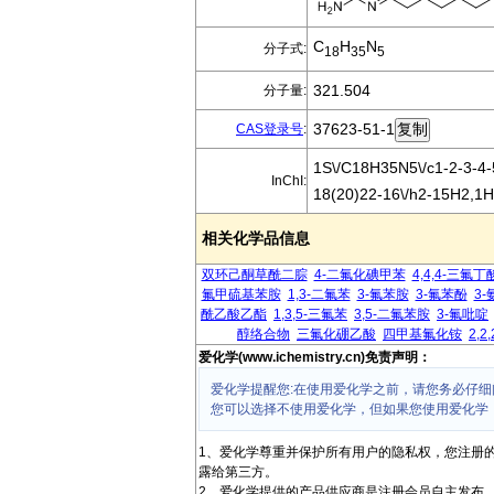
C
H
N
分子式:
18
35
5
321.504
分子量:
37623-51-1
CAS登录号
:
1S\/C18H35N5\/c1-2-3-4-
InChI:
18(20)22-16\/h2-15H2,1H
相关化学品信息
双环己酮草酰二腙
4-二氟化碘甲苯
4,4,4-三氟
氟甲硫基苯胺
1,3-二氟苯
3-氟苯胺
3-氟苯酚
3-
酰乙酸乙酯
1,3,5-三氟苯
3,5-二氟苯胺
3-氟吡啶
醇络合物
三氟化硼乙酸
四甲基氟化铵
2,
爱化学(www.ichemistry.cn)免责声明：
爱化学提醒您:在使用爱化学之前，请您务必仔细
您可以选择不使用爱化学，但如果您使用爱化学
1、爱化学尊重并保护所有用户的隐私权，您注册
露给第三方。
2、爱化学提供的产品供应商是注册会员自主发布