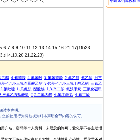
创建试剂库教程
5-6-7-8-9-10-11-12-13-14-15-16-21-17(19)23-
3,(H4,19,20,21,22,23)
丁酸乙酯
4-氟苯胺
4-氟苯酚
对氟苯硫酚
2-氟乙醇
氰乙酸
对三
氨基-4,4,4-三氟巴豆酸乙酯
3-羟基-4,4,4-三氟丁酸乙酯
三氟乙
2-氟吡啶
L-瓜氨酸
醋酸镍
1,8-辛二胺
氟溴甲烷
三氟化硼甲
2,2-三氟乙胺盐酸盐
2,2-二氟丙酸
七氟丁酰氯
七氟丁酸
阅读本声明。
，您的使用行为将被视为对本声明全部内容的认可。
的用户名、密码等个人资料，未经您的许可，爱化学不会主动泄
，爱化学不保证供应商的真实性、合法性和准确性。爱化学不对