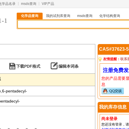
化学品名录
msds查询
VIP产品
化学品查询
我的试剂库查询
msds查询
化学结构查询
1-1
CAS#37623-
友情提醒：
联系
下载PDF格式
编辑本词条
注册免费发
您的产品需要
息
息
e,6-pentadecyl-
pentadecyl-
我的库存信息
尚未登录
您还没有登录，