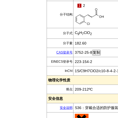
1
2
分子结构:
C
H
ClO
分子式:
9
7
2
182.60
分子量:
3752-25-8
CAS登录号
:
223-154-2
EINECS登录号:
1S/C9H7ClO2/c10-8-4-2-1
InChI:
物理化学性质
209-212ºC
熔点:
安全信息
S36：穿戴合适的防护服
安全说明
: