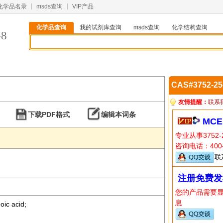
化学品名录
msds查询
VIP产品
化学品查询
我的试剂库查询
msds查询
化学结构查询
-8
CAS#3752-2
友情提醒：
联系
下载PDF格式
编辑本词条
MCE
专业从事3752
咨询电话：400-
联
注册免费发
您的产品需要
息
oic acid;