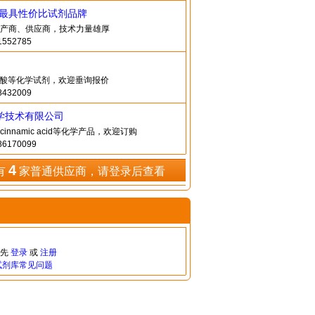
造最具性价比试剂品牌
产商、供应商，技术力量雄厚
552785
桂酸等化学试剂，欢迎垂询报价
432009
学技术有限公司
ocinnamic acid等化学产品，欢迎订购
6170099
4
有
家普通供应商，请登录后查看
请先
登录
或
注册
试剂库常见问题