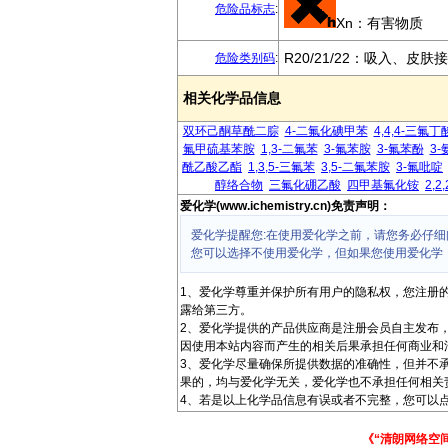
危险品标志
:
Xn：有害物质
R20/21/22：吸入、皮
危险类别码
:
相关化学品信息
双环己酮草酰二腙
4-二氟化碘甲苯
4,4,4-三氟
氟甲硫基苯胺
1,3-二氟苯
3-氟苯胺
3-氟苯酚
3-
酰乙酸乙酯
1,3,5-三氟苯
3,5-二氟苯胺
3-氟吡啶
醇络合物
三氟化硼乙酸
四甲基氟化铵
2,
爱化学(www.ichemistry.cn)免责声明：
爱化学提醒您:在使用爱化学之前，请您务必仔细
您可以选择不使用爱化学，但如果您使用爱化学
1、爱化学尊重并保护所有用户的隐私权，您注册
露给第三方。
2、爱化学提供的产品供应商是注册会员自主发布
因使用本站内容而产生的相关后果承担任何商业和
3、爱化学尽量确保所提供数据的准确性，但并不
果的，均与爱化学无关，爱化学也不承担任何相关
4、若是以上化学品信息有误或者不完整，您可以点
《“清朗网络空