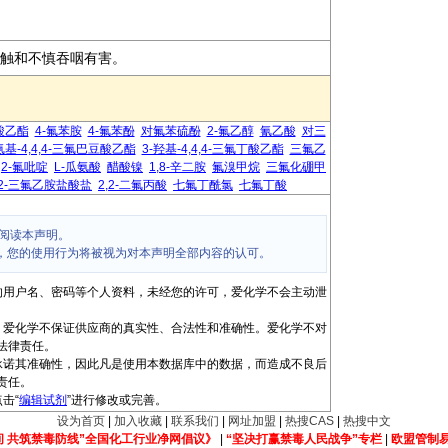
肤接触和不慎吞咽有害。
丁酸乙酯
4-氟苯胺
4-氟苯酚
对氟苯硫酚
2-氟乙醇
氰乙酸
对三
氨基-4,4,4-三氟巴豆酸乙酯
3-羟基-4,4,4-三氟丁酸乙酯
三氟乙
2-氟吡啶
L-瓜氨酸
醋酸镍
1,8-辛二胺
氟溴甲烷
三氟化硼甲
2,2-三氟乙胺盐酸盐
2,2-二氟丙酸
七氟丁酰氯
七氟丁酸
阅读本声明。
，您的使用行为将被视为对本声明全部内容的认可。
的用户名、密码等个人资料，未经您的许可，爱化学不会主动泄
，爱化学不保证供应商的真实性、合法性和准确性。爱化学不对
法律责任。
承诺其准确性，因此凡是使用本数据库中的数据，而造成不良后
责任。
击“
编辑试剂
”进行修改或完善。
设为首页
|
加入收藏
|
联系我们
|
网址加盟
|
热搜CAS
|
热搜中文
间 共筑禁毒防线”全国化工行业净网倡议》
|
“坚决打赢禁毒人民战争”专栏
|
欧盟管制